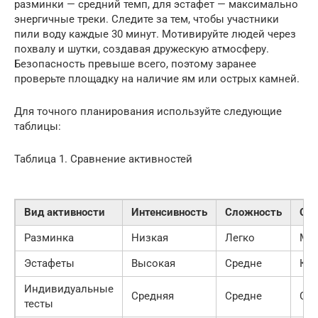
разминки — средний темп, для эстафет — максимально
энергичные треки. Следите за тем, чтобы участники
пили воду каждые 30 минут. Мотивируйте людей через
похвалу и шутки, создавая дружескую атмосферу.
Безопасность превыше всего, поэтому заранее
проверьте площадку на наличие ям или острых камней.
Для точного планирования используйте следующие
таблицы:
Таблица 1. Сравнение активностей
Вид активности
Интенсивность
Сложность
Обо
Разминка
Низкая
Легко
Му
Эстафеты
Высокая
Средне
Кон
Индивидуальные
Средняя
Средне
Се
тесты