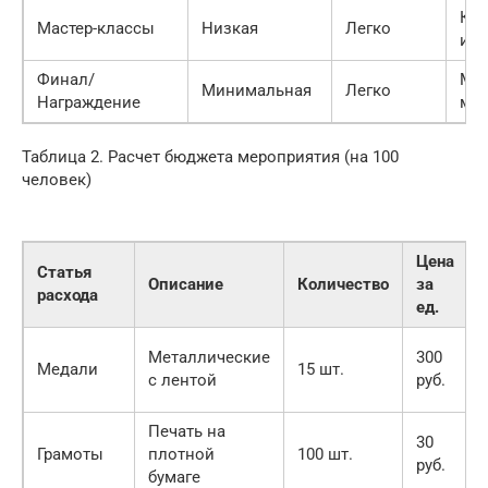
Ков
Мастер-классы
Низкая
Легко
инв
Финал/
Мед
Минимальная
Легко
Награждение
ми
Таблица 2. Расчет бюджета мероприятия (на 100
человек)
Цена
Статья
Описание
Количество
за
расхода
ед.
Металлические
300
Медали
15 шт.
с лентой
руб.
Печать на
30
Грамоты
плотной
100 шт.
руб.
бумаге