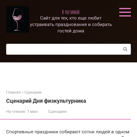
Перейти
к
В гостиной
контенту
Сайт для тех, кто еще любит
устраивать празднования и собирать
гостей дома
Поиск:
Главная
»
Сценарии
Сценарий Дня физкультурника
На чтение:
7 мин
Сценарии
Спортивные праздники собирают сотни людей в одном