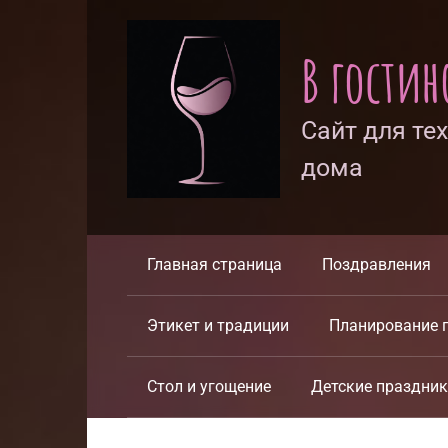
Перейти
к
В гости
контенту
Сайт для те
дома
Главная страница
Поздравления
Этикет и традиции
Планирование 
Стол и угощение
Детские праздни