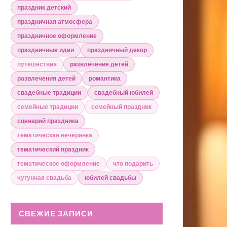
праздник детский
праздничная атмосфера
праздничное оформление
праздничные идеи
праздничный декор
путешествия
развлечение детей
развлечения детей
романтика
свадебные традиции
свадебный юбилей
семейные традиции
семейный праздник
сценарий праздника
тематическая вечеринка
тематический праздник
тематическое оформление
что подарить
чугунная свадьба
юбилей свадьбы
СВЕЖИЕ ЗАПИСИ