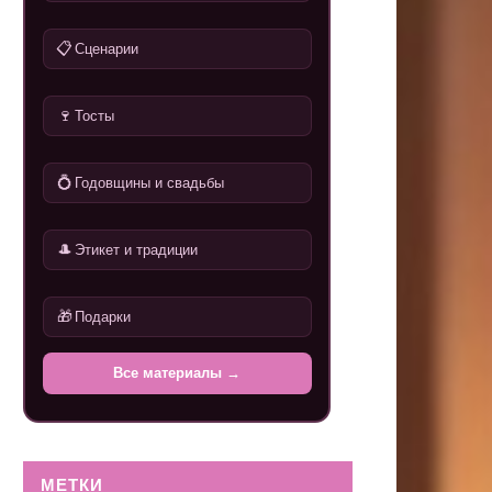
📋
Сценарии
🍷
Тосты
💍
Годовщины и свадьбы
🎩
Этикет и традиции
🎁
Подарки
Все материалы →
МЕТКИ