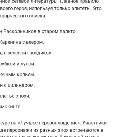
ной сетевой литературы. Главное правило —
оего героя, используя только эпитеты. Это
творческого поиска.
 Раскольников в старом пальто.
Каренина с веером.
 с зеленой гвоздикой.
убкой и лупой.
шечным копьем.
н с цилиндром.
платье эпохи.
смокинге.
курс на «Лучшее перевоплощение». Участники
де персонажи из разных эпох встречаются в