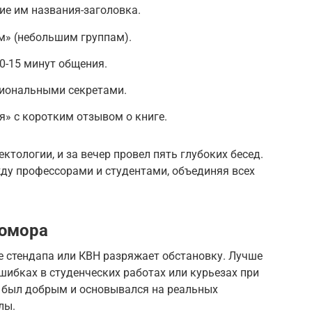
ие им названия-заголовка.
м» (небольшим группам).
10-15 минут общения.
иональными секретами.
я» с коротким отзывом о книге.
ектологии, и за вечер провел пять глубоких бесед.
ду профессорами и студентами, объединяя всех
 юмора
е стендапа или КВН разряжает обстановку. Лучше
шибках в студенческих работах или курьезах при
р был добрым и основывался на реальных
лы.