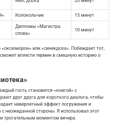
Мел, доска
20 минут
й»
Колокольчик
15 минут
Дипломы «Магистра
10 минут
слова»
 «оксюморон» или «синекдоха». Побеждает тот,
 и сможет вплести термин в смешную историю о
лиотека»
каждый гость становится «книгой» с
ают друг друга для короткого диалога, чтобы
создает невероятный эффект погружения и
а с неожиданной стороны. Я использовал этот
ым трогательным моментом вечера.