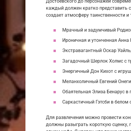
Достоевского до персонажей современ
каждый должен кратко представить св
создает атмосферу таинственности и 
Мрачный и задумчивый Родион
Ироничная и утонченная Анна 
Экстравагантный Оскар Уайльд
Загадочный Шерлок Холмс с тр
Энергичный Дон Кихот с игру
Меланхоличный Евгений Онеги
Обаятельная Элиза Бенарус в 
Саркастичный Гэтсби в белом 
Для развлечения можно провести кон
должны разыграть короткую сценку, г