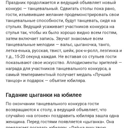
Праздник продолжается и ведущий объявляет новый
конкурс — танцевальный. Сдвигать столы пока рано,
гости, изъявившие желание продемонстрировать свои
танцевальные способности, будут танцевать, сидя на
стульях. Ведущий усаживает участников конкурса на
стулья так, чтобы их было хорошо видно всем гостям,
затем включает запись. Звучат знакомые всем
танцевальные мелодии — вальс, цыганочка, танго,
летка-енька, русская, твист, шейк, рок-н-ролл, лезгинка и
т.д., 15-20 секунд каждая. Не вставая со стульев гости
показывают свое искусство. Аплодисменты зрителей —
награда для участников танцевального конкурса, а
самый темпераментный получает медаль «Лучший
танцор» и подарок — объятие юбиляра.
Гадание цыганки на юбилее
По окончании танцевального конкурса гости
возвращаются к столу, а ведущий объявляет, что
случайно «на огонек» поздравить юбиляра зашла одна
женщина. Перед гостями появляется «цыганка». Она
предлагает погадать юбиляру. «Дай-ка руку твою,