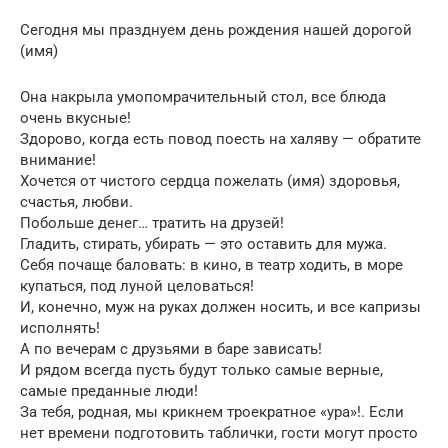
Сегодня мы празднуем день рождения нашей дорогой
(имя)
Она накрыла умопомрачительный стол, все блюда
очень вкусные!
Здорово, когда есть повод поесть на халяву — обратите
внимание!
Хочется от чистого сердца пожелать (имя) здоровья,
счастья, любви.
Побольше денег… тратить на друзей!
Гладить, стирать, убирать — это оставить для мужа.
Себя почаще баловать: в кино, в театр ходить, в море
купаться, под луной целоваться!
И, конечно, муж на руках должен носить, и все капризы
исполнять!
А по вечерам с друзьями в баре зависать!
И рядом всегда пусть будут только самые верные,
самые преданные люди!
За тебя, родная, мы крикнем троекратное «ура»!. Если
нет времени подготовить таблички, гости могут просто