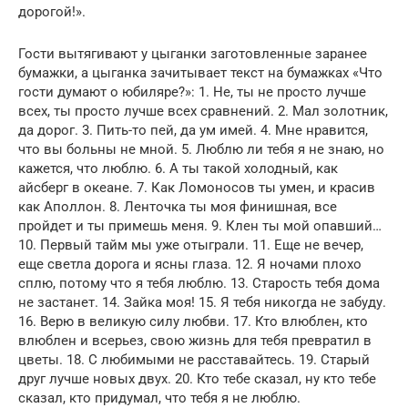
дорогой!».
Гости вытягивают у цыганки заготовленные заранее
бумажки, а цыганка зачитывает текст на бумажках «Что
гости думают о юбиляре?»: 1. Не, ты не просто лучше
всех, ты просто лучше всех сравнений. 2. Мал золотник,
да дорог. 3. Пить-то пей, да ум имей. 4. Мне нравится,
что вы больны не мной. 5. Люблю ли тебя я не знаю, но
кажется, что люблю. 6. А ты такой холодный, как
айсберг в океане. 7. Как Ломоносов ты умен, и красив
как Аполлон. 8. Ленточка ты моя финишная, все
пройдет и ты примешь меня. 9. Клен ты мой опавший…
10. Первый тайм мы уже отыграли. 11. Еще не вечер,
еще светла дорога и ясны глаза. 12. Я ночами плохо
сплю, потому что я тебя люблю. 13. Старость тебя дома
не застанет. 14. Зайка моя! 15. Я тебя никогда не забуду.
16. Верю в великую силу любви. 17. Кто влюблен, кто
влюблен и всерьез, свою жизнь для тебя превратил в
цветы. 18. С любимыми не расставайтесь. 19. Старый
друг лучше новых двух. 20. Кто тебе сказал, ну кто тебе
сказал, кто придумал, что тебя я не люблю.