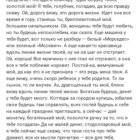
золотой мой! Я тебе, голубчик, погадаю, да всю правду
скажу. Ой, дорогу вижу, это дорога жизни. Идет она все
время в гору, станешь ты, бриллиантовый мой,
большим начальником. Ой, женщины тебя будут любить,
но ты будешь непоколебим, как скала. Еще машина у
тебя будет, вот только не разберу — белый «Мерседес»
или зеленый «Москвич». А еще какая-то красавица
вдоль линии жизни твоей, ну ни на шаг не отступает.
Ой, хороша! Все мужчины с нее глаз не спускают, а она
все к тебе поближе норовит. Постой-ка, жемчужный
мой, да как это я не признала — это ведь жена твоя. А
еще вижу, очень скоро ребенок у тебя родится. То ли
сынок, то ли внучек. Ах, драгоценный ты мой, блеск
вижу вдоль линии твоей жизни. Богатым будешь, денег
у тебя будет много. Коттедж за городом купишь, юбилеи
свои будешь там справлять, всех гостей будешь к себе
на каждый праздник приглашать, а сейчас — дай
монетку, богатенький мой, позолоти ручку за то, что я
тебе погадала».Да не жалей денег, стодолларовый мой,
я тебе сейчас еще скажу, что твои гости про тебя
думают, все их мысли прочитаю — все для тебя,