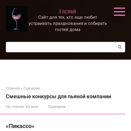
Перейти
к
В гостиной
контенту
Сайт для тех, кто еще любит
устраивать празднования и собирать
гостей дома
Поиск:
Главная
»
Сценарии
Смешные конкурсы для пьяной компании
На чтение:
24 мин
Сценарии
«Пикассо»