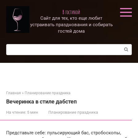
Перейти
к
В гостиной
контенту
Сайт для тех, кто еще любит
устраивать празднования и собирать
гостей дома
Поиск:
Главная
»
Планирование праздника
Вечеринка в стиле дабстеп
На чтение:
5 мин
Планирование праздника
Представьте себе: пульсирующий бас, стробоскопы,