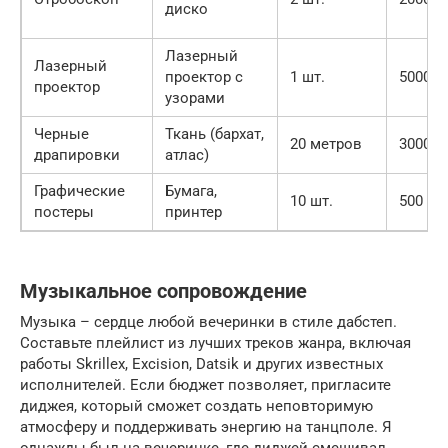
диско
Лазерный
Лазерный
проектор с
1 шт.
5000
проектор
узорами
Черные
Ткань (бархат,
20 метров
3000
драпировки
атлас)
Графические
Бумага,
10 шт.
500
постеры
принтер
Музыкальное сопровождение
Музыка – сердце любой вечеринки в стиле дабстеп.
Составьте плейлист из лучших треков жанра, включая
работы Skrillex, Excision, Datsik и других известных
исполнителей. Если бюджет позволяет, пригласите
диджея, который сможет создать неповторимую
атмосферу и поддерживать энергию на танцполе. Я
однажды был на вечеринке, где диджей смешивал