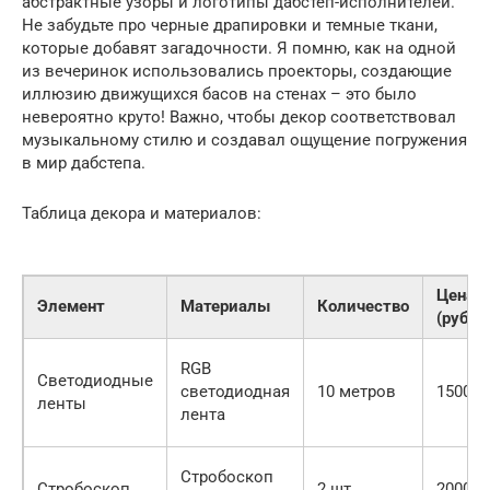
абстрактные узоры и логотипы дабстеп-исполнителей.
Не забудьте про черные драпировки и темные ткани,
которые добавят загадочности. Я помню, как на одной
из вечеринок использовались проекторы, создающие
иллюзию движущихся басов на стенах – это было
невероятно круто! Важно, чтобы декор соответствовал
музыкальному стилю и создавал ощущение погружения
в мир дабстепа.
Таблица декора и материалов:
Цена
Элемент
Материалы
Количество
(руб.)
RGB
Светодиодные
светодиодная
10 метров
1500
ленты
лента
Стробоскоп
Стробоскоп
2 шт.
2000