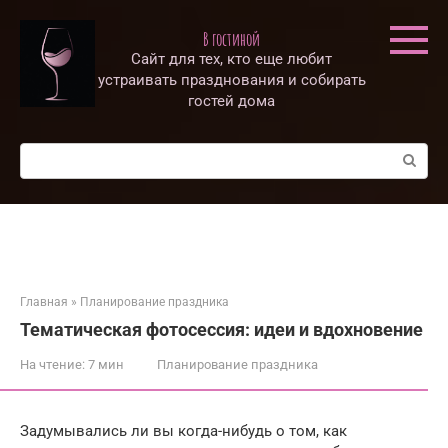
Перейти
к
В гостиной
контенту
Сайт для тех, кто еще любит
устраивать празднования и собирать
гостей дома
Поиск:
Главная
»
Планирование праздника
Тематическая фотосессия: идеи и вдохновение
На чтение:
7 мин
Планирование праздника
Задумывались ли вы когда-нибудь о том, как