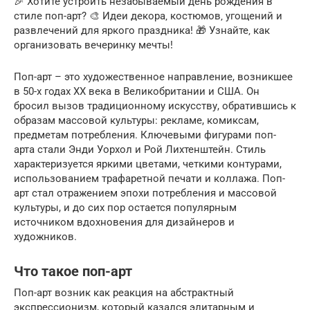
🎉 Хотите устроить незабываемый день рождения в
стиле поп-арт? 🎨 Идеи декора‚ костюмов‚ угощений и
развлечений для яркого праздника! 🎁 Узнайте‚ как
организовать вечеринку мечты!
Поп-арт – это художественное направление, возникшее
в 50-х годах XX века в Великобритании и США. Он
бросил вызов традиционному искусству, обратившись к
образам массовой культуры: рекламе, комиксам,
предметам потребления. Ключевыми фигурами поп-
арта стали Энди Уорхол и Рой Лихтенштейн. Стиль
характеризуется яркими цветами, четкими контурами,
использованием трафаретной печати и коллажа. Поп-
арт стал отражением эпохи потребления и массовой
культуры, и до сих пор остается популярным
источником вдохновения для дизайнеров и
художников.
Что такое поп-арт
Поп-арт возник как реакция на абстрактный
экспрессионизм, который казался элитарным и