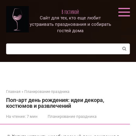
Перейти
к
В гостиной
контенту
Сайт для тех, кто еще любит
устраивать празднования и собирать
гостей дома
Поиск:
Главная
»
Планирование праздника
Поп-арт день рождения: идеи декора,
костюмов и развлечений
На чтение:
7 мин
Планирование праздника