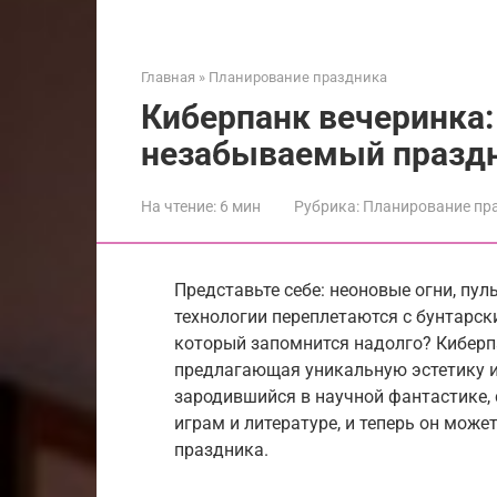
Главная
»
Планирование праздника
Киберпанк вечеринка:
незабываемый празд
На чтение:
6 мин
Рубрика:
Планирование пр
Представьте себе: неоновые огни, пу
технологии переплетаются с бунтарск
который запомнится надолго? Киберпан
предлагающая уникальную эстетику и
зародившийся в научной фантастике,
играм и литературе, и теперь он мож
праздника.