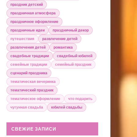
праздник детский
праздничная атмосфера
праздничное оформление
праздничные идеи
праздничный декор
путешествия
развлечение детей
развлечения детей
романтика
свадебные традиции
свадебный юбилей
семейные традиции
семейный праздник
сценарий праздника
тематическая вечеринка
тематический праздник
тематическое оформление
что подарить
чугунная свадьба
юбилей свадьбы
СВЕЖИЕ ЗАПИСИ