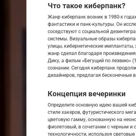
Что такое киберпанк?
Жанр киберпанк возник в 1980-х года
фантастики и панк-культуры. Он иссл
соседствуют с социальной дезинтегр
системы. Визуальные образы киберпа
улицы, кибернетические имплантаты, 
жанр сделал благодаря произведениям
Дику, а фильм «Бегущий по лезвию» (
сознании. Сегодня киберпанк продолж
дизайнеров, предлагая бесконечные 
Концепция вечеринки
Определите основную идею вашей киб
стиле хакеров, футуристического мег
цветовую гамму, основанную на неонов
фиолетовый, в сочетании с черным и 
технологичности, используя световые