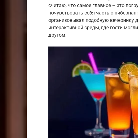
считаю, что самое главное – это погру
почувствовать себя частью киберпанк
организовывал подобную вечеринку д
интерактивной среды, где гости могли
другом.