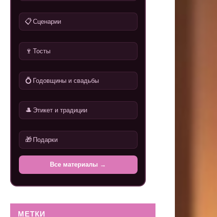
📋
Сценарии
🍷
Тосты
💍
Годовщины и свадьбы
🎩
Этикет и традиции
🎁
Подарки
Все материалы →
МЕТКИ