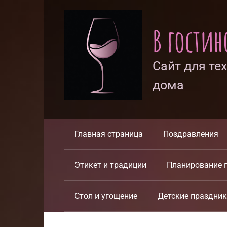
Перейти
к
В гости
контенту
Сайт для те
дома
Главная страница
Поздравления
Этикет и традиции
Планирование 
Стол и угощение
Детские праздни