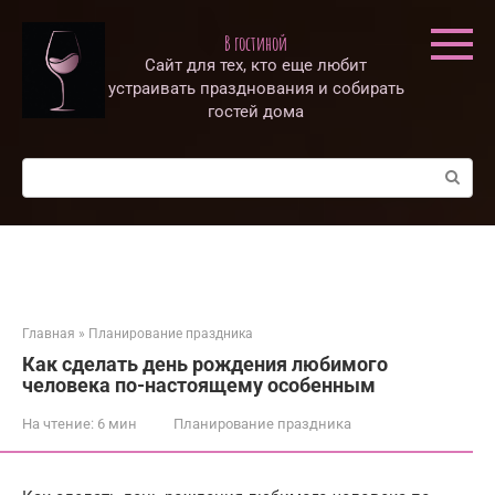
Перейти
к
В гостиной
контенту
Сайт для тех, кто еще любит
устраивать празднования и собирать
гостей дома
Поиск:
Главная
»
Планирование праздника
Как сделать день рождения любимого
человека по-настоящему особенным
На чтение:
6 мин
Планирование праздника