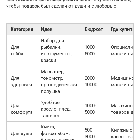
чтобы подарок был сделан от души и с любовью.
Категория
Идеи
Бюджет
Где купить
Набор для
Для
рыбалки,
1000-
Специализи
хобби
инструменты,
5000
магазины
краски
Массажер,
Для
тонометр,
2000-
Медицински
здоровья
ортопедическая
10000
магазины
подушка
Удобное
Для
1000-
Магазины ме
кресло, плед,
комфорта
5000
товаров для
тапочки
Книга,
500-
Книжные ма
Для души
фотоальбом,
3000
кассы театр
билеты в театр