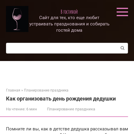
Перейти
к
В гостиной
контенту
Сайт для тех, кто еще любит
устраивать празднования и собирать
гостей дома
Поиск:
Главная
»
Планирование праздника
Как организовать день рождения дедушки
На чтение:
6 мин
Планирование праздника
Помните ли вы, как в детстве дедушка рассказывал вам