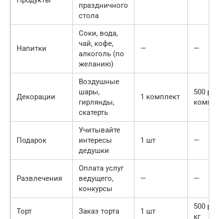
праздничного
стола
Соки, вода,
чай, кофе,
Напитки
—
—
алкоголь (по
желанию)
Воздушные
шары,
500 руб
Декорации
1 комплект
гирлянды,
компле
скатерть
Учитывайте
Подарок
интересы
1 шт
—
дедушки
Оплата услуг
Развлечения
ведущего,
—
—
конкурсы
500 руб
Торт
Заказ торта
1 шт
кг