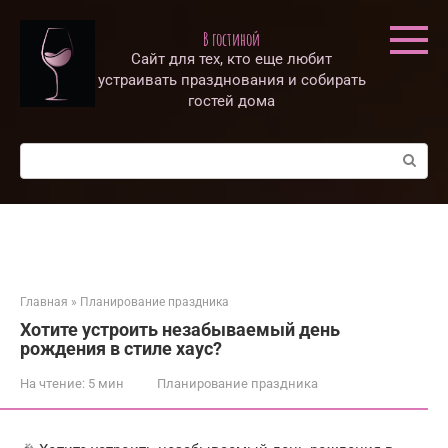
Перейти
к
В гостиной
контенту
Сайт для тех, кто еще любит
устраивать празднования и собирать
гостей дома
Поиск:
Главная
»
Планирование праздника
Хотите устроить незабываемый день
рождения в стиле хаус?
На чтение:
5 мин
Планирование праздника