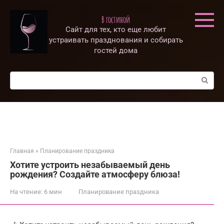
Перейти
к
В гостиной
контенту
Сайт для тех, кто еще любит
устраивать празднования и собирать
гостей дома
Поиск:
Главная
»
Планирование праздника
Хотите устроить незабываемый день
рождения? Создайте атмосферу блюза!
На чтение:
6 мин
Планирование праздника