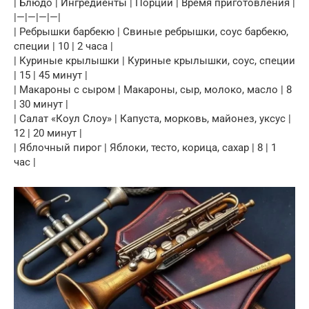
| Блюдо | Ингредиенты | Порций | Время приготовления |
|—|—|—|—|
| Ребрышки барбекю | Свиные ребрышки, соус барбекю,
специи | 10 | 2 часа |
| Куриные крылышки | Куриные крылышки, соус, специи
| 15 | 45 минут |
| Макароны с сыром | Макароны, сыр, молоко, масло | 8
| 30 минут |
| Салат «Коул Слоу» | Капуста, морковь, майонез, уксус |
12 | 20 минут |
| Яблочный пирог | Яблоки, тесто, корица, сахар | 8 | 1
час |