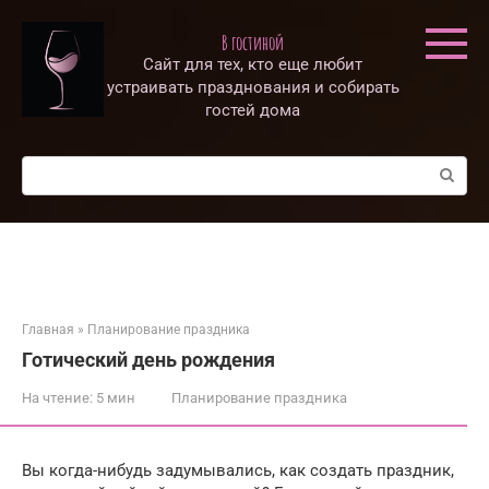
Перейти
к
В гостиной
контенту
Сайт для тех, кто еще любит
устраивать празднования и собирать
гостей дома
Поиск:
Главная
»
Планирование праздника
Готический день рождения
На чтение:
5 мин
Планирование праздника
Вы когда-нибудь задумывались, как создать праздник,