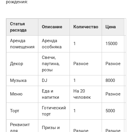
рождения:
Статья
Описание
Количество
Цена
расхода
Аренда
Аренда
1
15000
1
помещения
особняка
Свечи,
Декор
паутина,
Разное
Разное
5
розы
Музыка
DJ
1
8000
8
Еда и
На 20
Меню
Разное
1
напитки
человек
Готический
Торт
1
5000
5
торт
Реквизит
Призы и
для
Разное
Разное
2