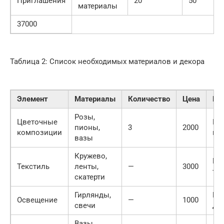
Приглашения
20
50
материалы
37000
Таблица 2: Список необходимых материалов и декора
Элемент
Материалы
Количество
Цена
Гд
Розы,
Цветочные
Цв
пионы,
3
2000
композиции
ма
вазы
Кружево,
Ма
Текстиль
ленты,
—
3000
тк
скатерти
Гирлянды,
Ма
Освещение
—
1000
свечи
де
Вазы,