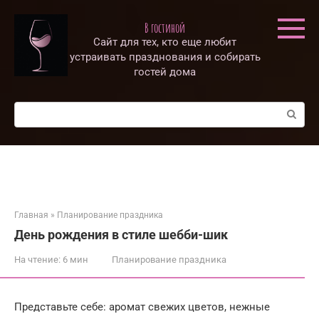
Перейти
к
В гостиной
контенту
Сайт для тех, кто еще любит
устраивать празднования и собирать
гостей дома
Поиск:
Главная
»
Планирование праздника
День рождения в стиле шебби-шик
На чтение:
6 мин
Планирование праздника
Представьте себе: аромат свежих цветов, нежные