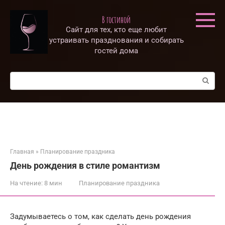
Перейти
к
В гостиной
контенту
Сайт для тех, кто еще любит
устраивать празднования и собирать
гостей дома
Поиск:
Главная
»
Планирование праздника
День рождения в стиле романтизм
На чтение:
8 мин
Планирование праздника
Задумываетесь о том, как сделать день рождения