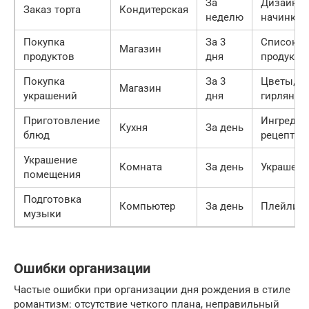
За
Дизайн,
Заказ торта
Кондитерская
неделю
начинка
Покупка
За 3
Список
Магазин
продуктов
дня
продукто
Покупка
За 3
Цветы, св
Магазин
украшений
дня
гирлянды
Приготовление
Ингредие
Кухня
За день
блюд
рецепты
Украшение
Комната
За день
Украшени
помещения
Подготовка
Компьютер
За день
Плейлист
музыки
Ошибки организации
Частые ошибки при организации дня рождения в стиле
романтизм: отсутствие четкого плана, неправильный