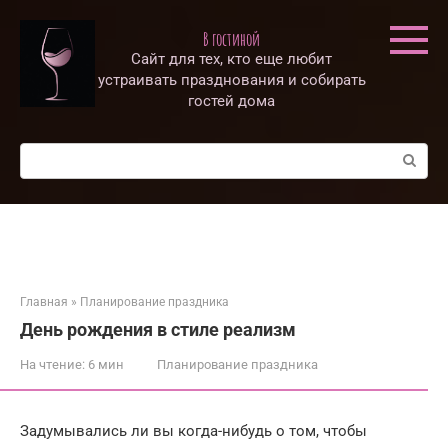
Перейти
к
В гостиной
контенту
Сайт для тех, кто еще любит
устраивать празднования и собирать
гостей дома
Поиск:
Главная
»
Планирование праздника
День рождения в стиле реализм
На чтение:
6 мин
Планирование праздника
Задумывались ли вы когда-нибудь о том, чтобы