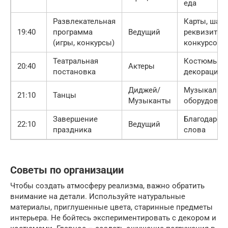
еда
Развлекательная
Карты, шах
19:40
программа
Ведущий
реквизит д
(игры, конкурсы)
конкурсов
Театральная
Костюмы,
20:40
Актеры
постановка
декорации
Диджей/
Музыкальн
21:10
Танцы
Музыканты
оборудован
Завершение
Благодарст
22:10
Ведущий
праздника
слова
Советы по организации
Чтобы создать атмосферу реализма, важно обратить
внимание на детали. Используйте натуральные
материалы, приглушенные цвета, старинные предметы
интерьера. Не бойтесь экспериментировать с декором и