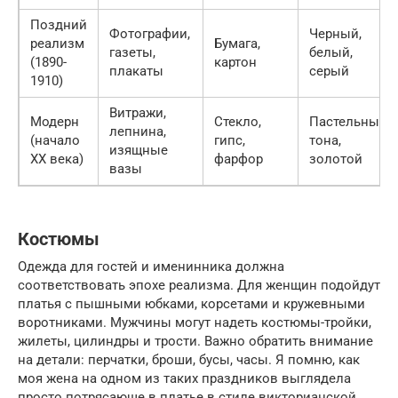
Поздний
Фотографии,
Черный,
реализм
Бумага,
газеты,
белый,
(1890-
картон
плакаты
серый
1910)
Витражи,
Модерн
Стекло,
Пастельные
лепнина,
(начало
гипс,
тона,
изящные
XX века)
фарфор
золотой
вазы
Костюмы
Одежда для гостей и именинника должна
соответствовать эпохе реализма. Для женщин подойдут
платья с пышными юбками, корсетами и кружевными
воротниками. Мужчины могут надеть костюмы-тройки,
жилеты, цилиндры и трости. Важно обратить внимание
на детали: перчатки, броши, бусы, часы. Я помню, как
моя жена на одном из таких праздников выглядела
просто потрясающе в платье в стиле викторианской