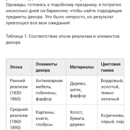
Однажды, готовясь к подобному празднику, я потратил
несколько дней на барахолке, чтобы найти подходящие
предметы декора. Это было непросто, но результат
превзошел все мои ожидания!
Таблица 1: Соответствие эпохи реализма и элементов
декора
Элементы
Цветовая
Эпоха
Материалы
декора
гамма
Ранний
Антикварная
Бордовый,
Дерево,
реализм
мебель,
золотой,
шелк,
(1830-
гобелены,
темно-
фарфор
1860)
фарфор
зеленый
Средний
Картины,
Холст,
реализм
Коричневый,
книги,
бумага,
(1860-
серый, охра
глобусы
дерево
1890)