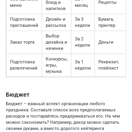
блюд и
Рецепты
меню
месяц
напитков
Подготовка
Дизайн и
За 3
Бумага,
приглашений
рассылка
недели
принтер
Выбор
За 2
Заказ торта
дизайна и
Деньги
недели
начинки
Конкурсы,
Подготовка
За 1
Реквизит,
игры,
развлечений
неделю
плейлист
музыка
Бюджет
Бюджет – важный аспект организации любого
праздника. Составьте список всех предполагаемых
расходов и постарайтесь придерживаться его. На чем
можно сэкономить? Например, декор можно сделать
своими руками, а вместо дорогого кейтеринга