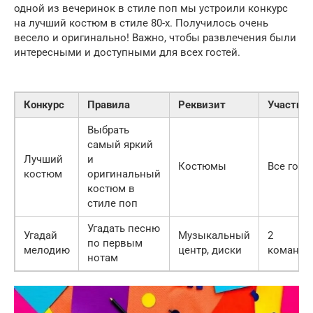
одной из вечеринок в стиле поп мы устроили конкурс
на лучший костюм в стиле 80-х. Получилось очень
весело и оригинально! Важно, чтобы развлечения были
интересными и доступными для всех гостей.
Конкурс
Правила
Реквизит
Участни
Выбрать
самый яркий
Лучший
и
Костюмы
Все гост
костюм
оригинальный
костюм в
стиле поп
Угадать песню
Угадай
Музыкальный
2
по первым
мелодию
центр, диски
команд
нотам