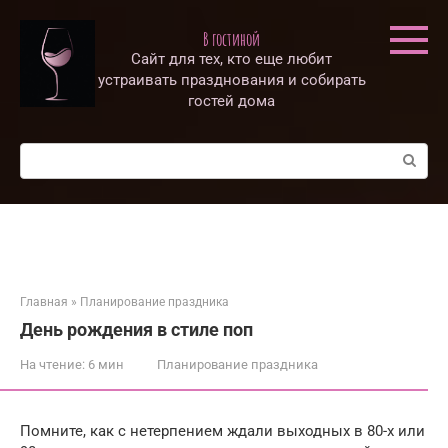
Перейти
к
В гостиной
контенту
Сайт для тех, кто еще любит
устраивать празднования и собирать
гостей дома
Поиск:
Главная
»
Планирование праздника
День рождения в стиле поп
На чтение:
6 мин
Планирование праздника
Помните, как с нетерпением ждали выходных в 80-х или