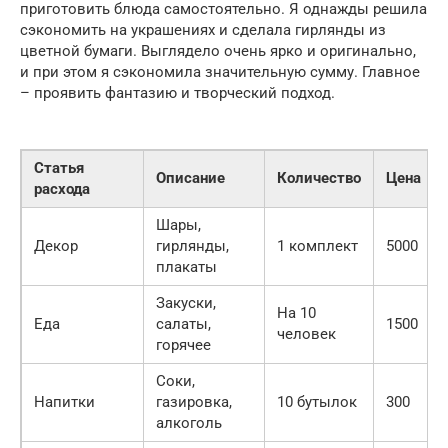
приготовить блюда самостоятельно. Я однажды решила
сэкономить на украшениях и сделала гирлянды из
цветной бумаги. Выглядело очень ярко и оригинально,
и при этом я сэкономила значительную сумму. Главное
– проявить фантазию и творческий подход.
Статья
Описание
Количество
Цена
расхода
Шары,
Декор
гирлянды,
1 комплект
5000
плакаты
Закуски,
На 10
Еда
салаты,
1500
человек
горячее
Соки,
Напитки
газировка,
10 бутылок
300
алкоголь