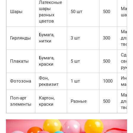
Латексные
шары
Мага
Шары
50 шт
500
разных
шаро
цветов
Мага
Бумага,
Гирлянды
3 шт
300
для
нитки
творч
Сдел
Бумага,
Плакаты
5 шт
500
свои
краски
рука
Фон,
Интер
Фотозона
1 шт
1000
реквизит
мага
Мага
Поп-арт
Картон,
Разные
500
для
элементы
краски
творч