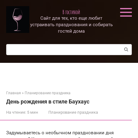
Перейти
к
В гостиной
контенту
Сайт для тех, кто еще любит
устраивать празднования и собирать
гостей дома
Поиск:
Главная
»
Планирование праздника
День рождения в стиле Баухаус
На чтение:
5 мин
Планирование праздника
Задумываетесь о необычном праздновании дня