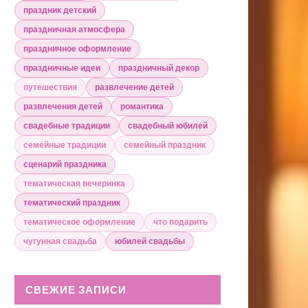
праздник детский
праздничная атмосфера
праздничное оформление
праздничные идеи
праздничный декор
путешествия
развлечение детей
развлечения детей
романтика
свадебные традиции
свадебный юбилей
семейные традиции
семейный праздник
сценарий праздника
тематическая вечеринка
тематический праздник
тематическое оформление
что подарить
чугунная свадьба
юбилей свадьбы
СВЕЖИЕ ЗАПИСИ