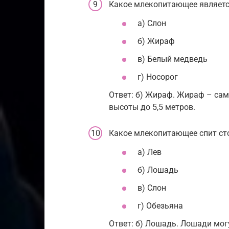
Какое млекопитающее являет
а) Слон
б) Жираф
в) Белый медведь
г) Носорог
Ответ: б) Жираф. Жираф – са
высоты до 5,5 метров.
Какое млекопитающее спит ст
а) Лев
б) Лошадь
в) Слон
г) Обезьяна
Ответ: б) Лошадь. Лошади могу