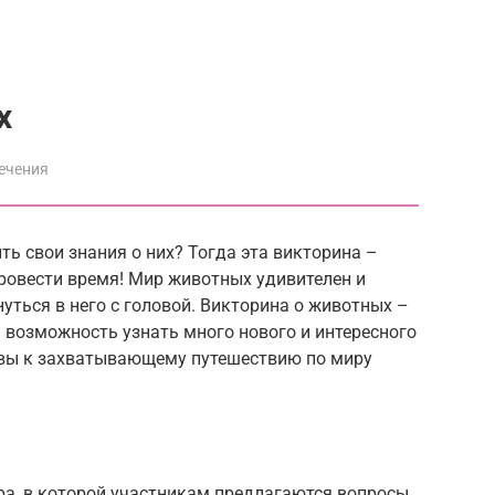
х
ечения
ть свои знания о них? Тогда эта викторина –
провести время! Мир животных удивителен и
уться в него с головой. Викторина о животных –
и возможность узнать много нового и интересного
 вы к захватывающему путешествию по миру
ра, в которой участникам предлагаются вопросы,