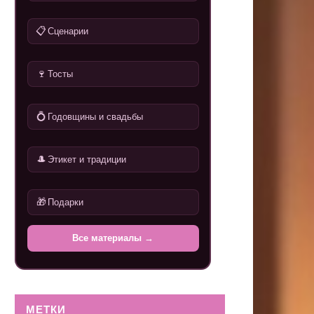
📋
Сценарии
🍷
Тосты
💍
Годовщины и свадьбы
🎩
Этикет и традиции
🎁
Подарки
Все материалы →
МЕТКИ