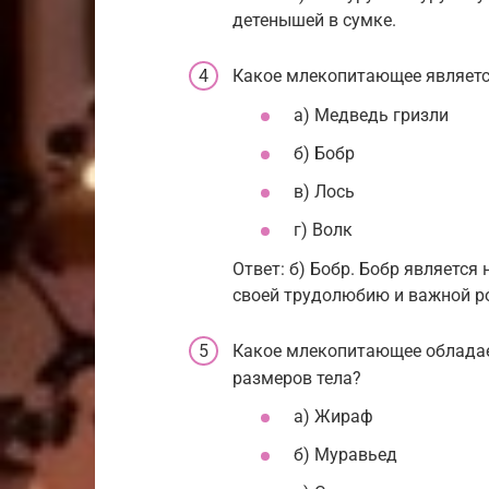
детенышей в сумке.
Какое млекопитающее являет
а) Медведь гризли
б) Бобр
в) Лось
г) Волк
Ответ: б) Бобр. Бобр являетс
своей трудолюбию и важной ро
Какое млекопитающее облада
размеров тела?
а) Жираф
б) Муравьед