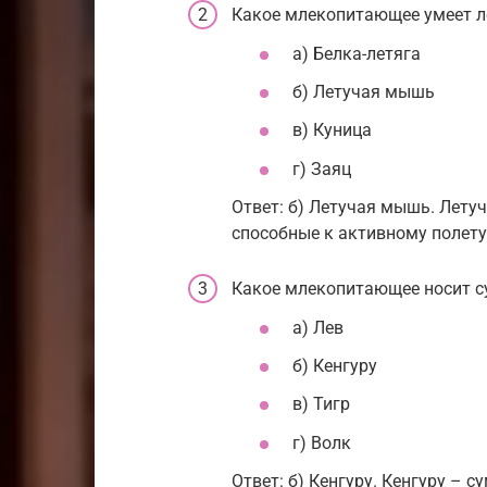
Какое млекопитающее умеет л
а) Белка-летяга
б) Летучая мышь
в) Куница
г) Заяц
Ответ: б) Летучая мышь. Лет
способные к активному полету
Какое млекопитающее носит с
а) Лев
б) Кенгуру
в) Тигр
г) Волк
Ответ: б) Кенгуру. Кенгуру –