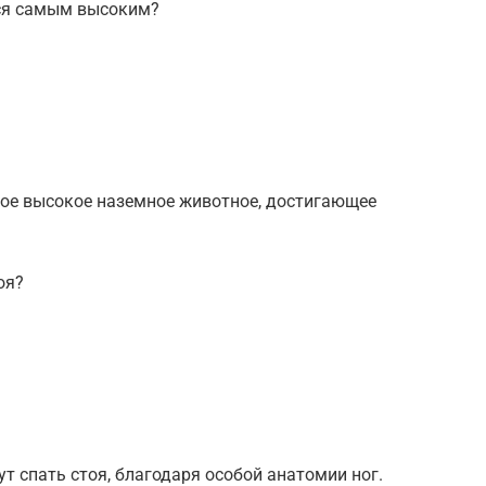
ся самым высоким?
мое высокое наземное животное, достигающее
оя?
т спать стоя, благодаря особой анатомии ног.