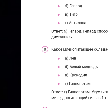
б) Гепард
в) Тигр
г) Антилопа
Ответ: б) Гепард. Гепард спос
дистанциях.
Какое млекопитающее облада
а) Лев
б) Белый медведь
в) Крокодил
г) Гиппопотам
Ответ: г) Гиппопотам. Укус г
мире, достигающий силы в 1 т