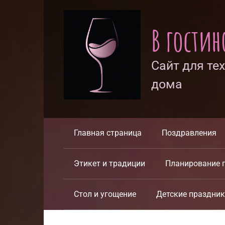
Перейти
к
В гости
контенту
Сайт для те
дома
Главная страница
Поздравления
Этикет и традиции
Планирование 
Стол и угощение
Детские праздни