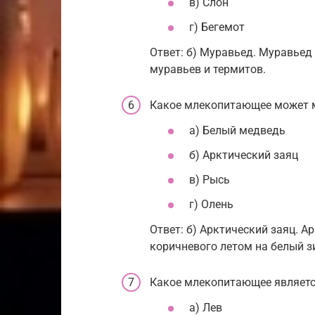
в) Слон
г) Бегемот
Ответ: б) Муравьед. Муравьед
муравьев и термитов.
Какое млекопитающее может м
а) Белый медведь
б) Арктический заяц
в) Рысь
г) Олень
Ответ: б) Арктический заяц. А
коричневого летом на белый з
Какое млекопитающее являет
а) Лев