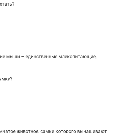
етать?
учие мыши – единственные млекопитающие,
.
умку?
 сумчатое животное, самки которого вынашивают