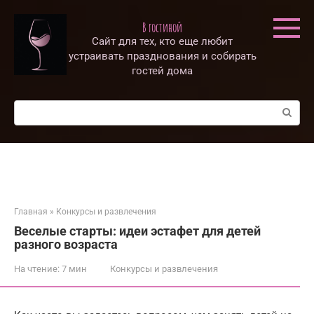
Перейти
к
В гостиной
контенту
Сайт для тех, кто еще любит
устраивать празднования и собирать
гостей дома
Поиск:
Главная
»
Конкурсы и развлечения
Веселые старты: идеи эстафет для детей
разного возраста
На чтение:
7 мин
Конкурсы и развлечения