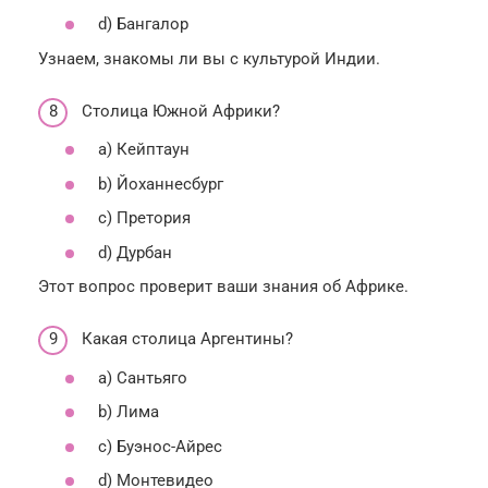
d) Бангалор
Узнаем, знакомы ли вы с культурой Индии.
Столица Южной Африки?
a) Кейптаун
b) Йоханнесбург
c) Претория
d) Дурбан
Этот вопрос проверит ваши знания об Африке.
Какая столица Аргентины?
a) Сантьяго
b) Лима
c) Буэнос-Айрес
d) Монтевидео