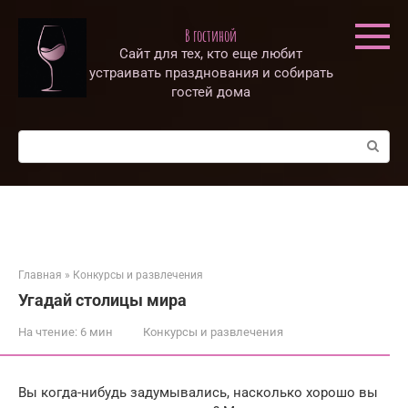
Перейти
к
В гостиной
контенту
Сайт для тех, кто еще любит
устраивать празднования и собирать
гостей дома
Поиск:
Главная
»
Конкурсы и развлечения
Угадай столицы мира
На чтение:
6 мин
Конкурсы и развлечения
Вы когда-нибудь задумывались, насколько хорошо вы