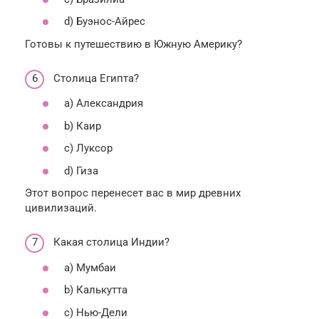
d) Буэнос-Айрес
Готовы к путешествию в Южную Америку?
Столица Египта?
a) Александрия
b) Каир
c) Луксор
d) Гиза
Этот вопрос перенесет вас в мир древних
цивилизаций.
Какая столица Индии?
a) Мумбаи
b) Калькутта
c) Нью-Дели