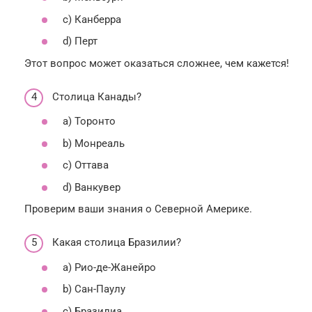
c) Канберра
d) Перт
Этот вопрос может оказаться сложнее, чем кажется!
Столица Канады?
a) Торонто
b) Монреаль
c) Оттава
d) Ванкувер
Проверим ваши знания о Северной Америке.
Какая столица Бразилии?
a) Рио-де-Жанейро
b) Сан-Паулу
c) Бразилиа