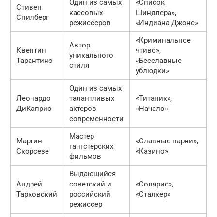
Один из самых
«Список
Стивен
кассовых
Шиндлера»,
Спилберг
режиссеров
«Индиана Джонс»
«Криминальное
Автор
Квентин
чтиво»,
уникального
Тарантино
«Бесславные
стиля
ублюдки»
Один из самых
Леонардо
талантливых
«Титаник»,
ДиКаприо
актеров
«Начало»
современности
Мастер
Мартин
«Славные парни»,
гангстерских
Скорсезе
«Казино»
фильмов
Выдающийся
Андрей
советский и
«Солярис»,
Тарковский
российский
«Сталкер»
режиссер