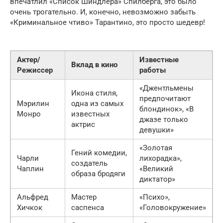
впечатлил «Список Шиндлера» Спилберга, это было
очень трогательно. И, конечно, невозможно забыть
«Криминальное чтиво» Тарантино, это просто шедевр!
Актер/
Известные
Вклад в кино
Режиссер
работы
«Джентльмены
Икона стиля,
предпочитают
Мэрилин
одна из самых
блондинок», «В
Монро
известных
джазе только
актрис
девушки»
«Золотая
Гений комедии,
Чарли
лихорадка»,
создатель
Чаплин
«Великий
образа бродяги
диктатор»
Альфред
Мастер
«Психо»,
Хичкок
саспенса
«Головокружение»