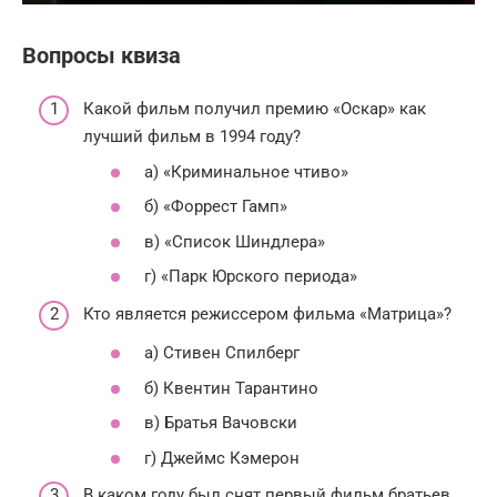
Вопросы квиза
Какой фильм получил премию «Оскар» как
лучший фильм в 1994 году?
а) «Криминальное чтиво»
б) «Форрест Гамп»
в) «Список Шиндлера»
г) «Парк Юрского периода»
Кто является режиссером фильма «Матрица»?
а) Стивен Спилберг
б) Квентин Тарантино
в) Братья Вачовски
г) Джеймс Кэмерон
В каком году был снят первый фильм братьев