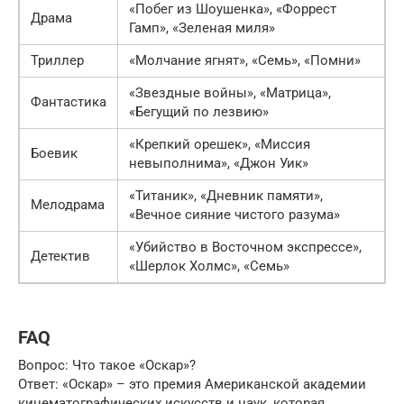
«Побег из Шоушенка», «Форрест
Драма
Гамп», «Зеленая миля»
Триллер
«Молчание ягнят», «Семь», «Помни»
«Звездные войны», «Матрица»,
Фантастика
«Бегущий по лезвию»
«Крепкий орешек», «Миссия
Боевик
невыполнима», «Джон Уик»
«Титаник», «Дневник памяти»,
Мелодрама
«Вечное сияние чистого разума»
«Убийство в Восточном экспрессе»,
Детектив
«Шерлок Холмс», «Семь»
FAQ
Вопрос: Что такое «Оскар»?
Ответ: «Оскар» – это премия Американской академии
кинематографических искусств и наук, которая