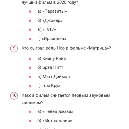
лучший фильм в 2020 году?
а) «Паразиты»
б) «Джокер»
в) «1917»
г) «Ирландец»
Кто сыграл роль Нео в фильме «Матрица»?
а) Киану Ривз
б) Брэд Питт
в) Мэтт Дэймон
г) Том Круз
Какой фильм считается первым звуковым
фильмом?
а) «Певец джаза»
б) «Метрополис»