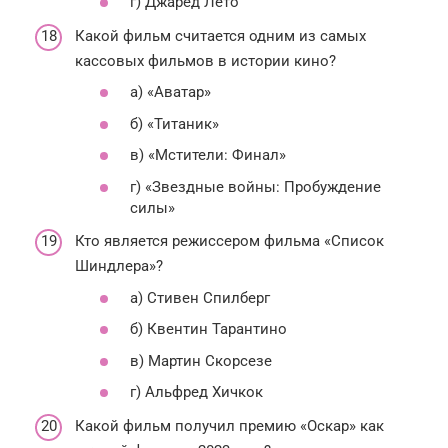
г) Джаред Лето
Какой фильм считается одним из самых
кассовых фильмов в истории кино?
а) «Аватар»
б) «Титаник»
в) «Мстители: Финал»
г) «Звездные войны: Пробуждение
силы»
Кто является режиссером фильма «Список
Шиндлера»?
а) Стивен Спилберг
б) Квентин Тарантино
в) Мартин Скорсезе
г) Альфред Хичкок
Какой фильм получил премию «Оскар» как