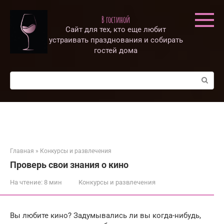
Перейти
к
В гостиной
контенту
Сайт для тех, кто еще любит
устраивать празднования и собирать
гостей дома
Поиск:
Главная
»
Конкурсы и развлечения
Проверь свои знания о кино
На чтение:
8 мин
Конкурсы и развлечения
Вы любите кино? Задумывались ли вы когда-нибудь,