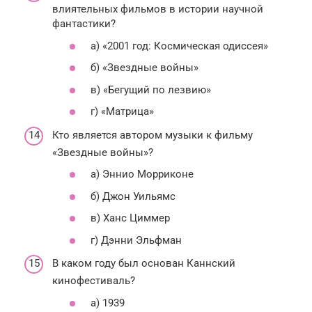
влиятельных фильмов в истории научной
фантастики?
а) «2001 год: Космическая одиссея»
б) «Звездные войны»
в) «Бегущий по лезвию»
г) «Матрица»
Кто является автором музыки к фильму
«Звездные войны»?
а) Эннио Морриконе
б) Джон Уильямс
в) Ханс Циммер
г) Дэнни Эльфман
В каком году был основан Каннский
кинофестиваль?
а) 1939