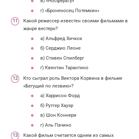
в) «Носферату»
г) «Броненосец Потемкин»
Какой режиссер известен своими фильмами в
жанре вестерн?
а) Альфред Хичкок
б) Серджио Леоне
в) Стивен Спилберг
г) Квентин Тарантино
Кто сыграл роль Виктора Корвина в фильме
«Бегущий по лезвию»?
а) Харрисон Форд
б) Рутгер Хауэр
в) Шон Коннери
г) Аль Пачино
Какой фильм считается одним из самых