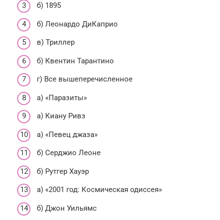
б) 1895
б) Леонардо ДиКаприо
в) Триллер
б) Квентин Тарантино
г) Все вышеперечисленное
а) «Паразиты»
а) Киану Ривз
а) «Певец джаза»
б) Серджио Леоне
б) Рутгер Хауэр
а) «2001 год: Космическая одиссея»
б) Джон Уильямс