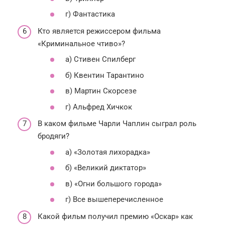
г) Фантастика
Кто является режиссером фильма
«Криминальное чтиво»?
а) Стивен Спилберг
б) Квентин Тарантино
в) Мартин Скорсезе
г) Альфред Хичкок
В каком фильме Чарли Чаплин сыграл роль
бродяги?
а) «Золотая лихорадка»
б) «Великий диктатор»
в) «Огни большого города»
г) Все вышеперечисленное
Какой фильм получил премию «Оскар» как