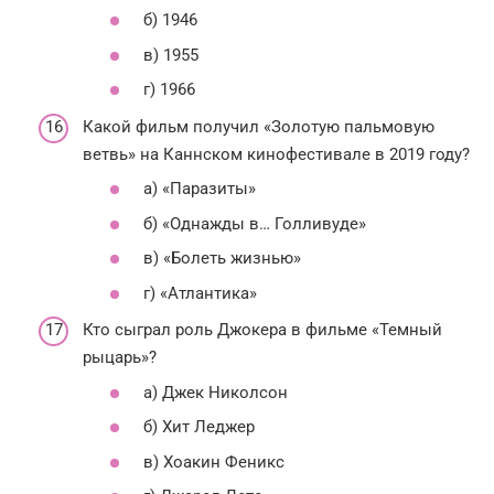
б) 1946
в) 1955
г) 1966
Какой фильм получил «Золотую пальмовую
ветвь» на Каннском кинофестивале в 2019 году?
а) «Паразиты»
б) «Однажды в… Голливуде»
в) «Болеть жизнью»
г) «Атлантика»
Кто сыграл роль Джокера в фильме «Темный
рыцарь»?
а) Джек Николсон
б) Хит Леджер
в) Хоакин Феникс