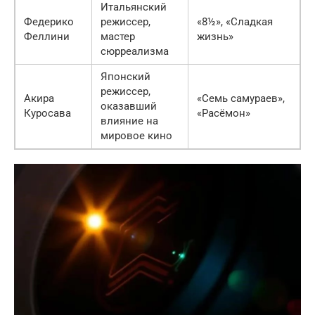
Итальянский
Федерико
режиссер,
«8½», «Сладкая
Феллини
мастер
жизнь»
сюрреализма
Японский
режиссер,
Акира
«Семь самураев»,
оказавший
Куросава
«Расёмон»
влияние на
мировое кино