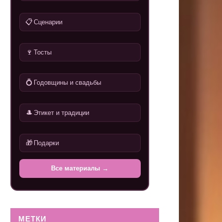
📋
Сценарии
🍷
Тосты
💍
Годовщины и свадьбы
🎩
Этикет и традиции
🎁
Подарки
Все материалы →
МЕТКИ