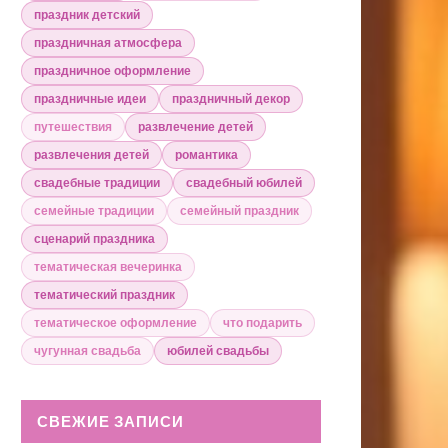
праздник детский
праздничная атмосфера
праздничное оформление
праздничные идеи
праздничный декор
путешествия
развлечение детей
развлечения детей
романтика
свадебные традиции
свадебный юбилей
семейные традиции
семейный праздник
сценарий праздника
тематическая вечеринка
тематический праздник
тематическое оформление
что подарить
чугунная свадьба
юбилей свадьбы
СВЕЖИЕ ЗАПИСИ