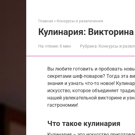
Главная
»
Конкурсы и развлечения
Кулинария: Викторина
На чтение:
6 мин
Рубрика:
Конкурсы и развл
Вы любите готовить и пробовать новы
секретами шеф-поваров? Тогда эта ви
знания и узнать что-то новое! Кулина
искусство, которое объединяет традиц
нашей увлекательной викторине и узн
гастрономии!
Что такое кулинария
Кулинария – это искусство приготовл