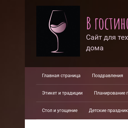
Перейти
к
В гости
контенту
Сайт для те
дома
Главная страница
Поздравления
Этикет и традиции
Планирование 
Стол и угощение
Детские праздни