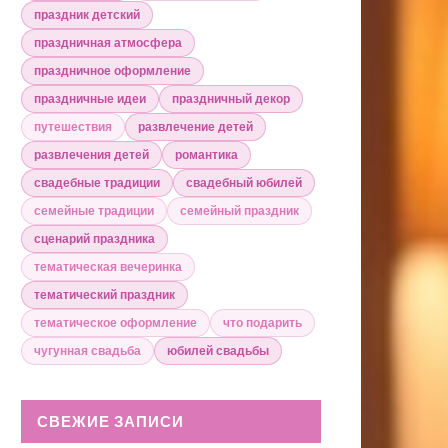
праздник детский
праздничная атмосфера
праздничное оформление
праздничные идеи
праздничный декор
путешествия
развлечение детей
развлечения детей
романтика
свадебные традиции
свадебный юбилей
семейные традиции
семейный праздник
сценарий праздника
тематическая вечеринка
тематический праздник
тематическое оформление
что подарить
чугунная свадьба
юбилей свадьбы
СВЕЖИЕ ЗАПИСИ