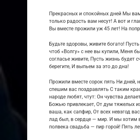
Прекрасных и спокойных дней Мы вам
только радость вам несут! А вот и гл
Вы вместе прожили уж 45 лет! На поп
Будьте здоровы, живите богато! Пусть
чтоб «Волгу» с нее вы купили, Меня б
согласье живите, Пусть жизнь будет с
берегите, И выпьем за это до дна!
Прожили вместе сорок пять Ни дней, н
спешим вас поздравлять С таким кра
народе любят, чтут: Он чувства делае
Божью привлекает, От дум тяжелых и
ваша, как сапфир, От всех невзгод ва
лад был, в сердце — мир. И мы хотим
полвека свадьба — пир горой! Пять ле