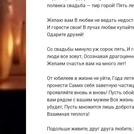
полвека свадьба — пир горой! Пять ле
Желаю вам В любви не ведать недоста
И горести свои! В лучах любви купайт
Одарите друзей!
Со свадьбы минуло уж сорок пять, И 
люди все зовут, Осознавая драгоценно
Желаем счастья вам на много лет!
От юбилеев в жизни не уйти, Года лет
пронести Самих себя заветную частиц
проявляйте вновь и вновь! Пусть обой
вам рядом с вашим мужем Вся жизнь п
убудет, Пусть множится лишь доброта
Взаимная теплота!
Подольше живите, друг друга любите,