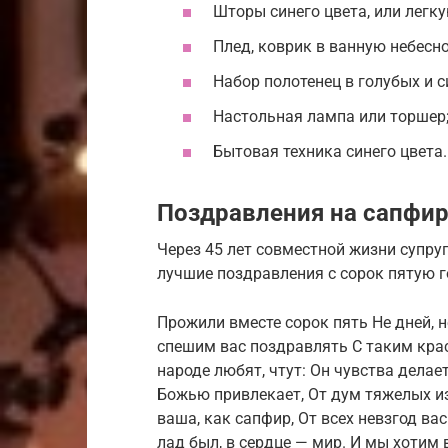
Шторы синего цвета, или легк
Плед, коврик в ванную небесно
Набор полотенец в голубых и с
Настольная лампа или торшер
Бытовая техника синего цвета.
Поздравления на сапфир
Через 45 лет совместной жизни супр
лучшие поздравления с сорок пятую 
Прожили вместе сорок пять Не дней, н
спешим вас поздравлять С таким кра
народе любят, чтут: Он чувства делае
Божью привлекает, От дум тяжелых и
ваша, как сапфир, От всех невзгод ва
лад был, в сердце — мир. И мы хотим