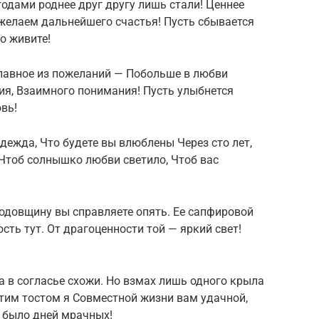
годами роднее друг другу лишь стали! Ценнее
м желаем дальнейшего счастья! Пусть сбывается
го живите!
главное из пожеланий — Побольше в любви
я, Взаимного понимания! Пусть улыбнется
вь!
надежда, Что будете вы влюблены Через сто лет,
Чтоб солнышко любви светило, Чтоб вас
годовщину вы справляете опять. Ее сапфировой
сть тут. От драгоценности той — яркий свет!
а в согласье схожи. Но взмах лишь одного крыла
тим тостом я Совместной жизни вам удачной,
е было дней мрачных!