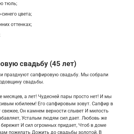
ую тюль;
-синего цвета;
иних оттенках;
;
овую свадьбу (45 лет)
уги празднуют сапфировую свадьбу. Мы собрали
годовщину свадьбы.
е месяцев, а лет! Чудесней пары просто нет! И мы
сивым юбилеем! Его сапфировым зовут. Сапфир в
т свежее, Он камнем верности слывет И милость
збавляет, Усталым людям сил дает. Любовь же
с бережет И сил огромных придает, Чтоб в доме
 вам пожелать Дожить до свадьбы золотой, В