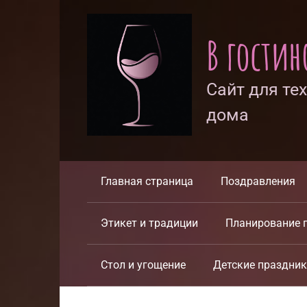
Перейти
к
В гости
контенту
Сайт для те
дома
Главная страница
Поздравления
Этикет и традиции
Планирование 
Стол и угощение
Детские праздни