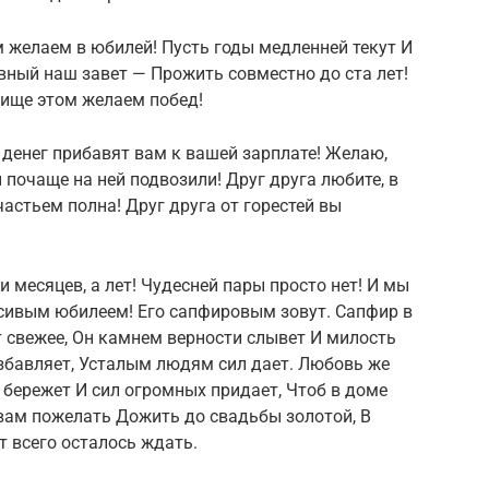
 желаем в юбилей! Пусть годы медленней текут И
авный наш завет — Прожить совместно до ста лет!
рище этом желаем побед!
 денег прибавят вам к вашей зарплате! Желаю,
ы почаще на ней подвозили! Друг друга любите, в
частьем полна! Друг друга от горестей вы
и месяцев, а лет! Чудесней пары просто нет! И мы
сивым юбилеем! Его сапфировым зовут. Сапфир в
т свежее, Он камнем верности слывет И милость
збавляет, Усталым людям сил дает. Любовь же
с бережет И сил огромных придает, Чтоб в доме
 вам пожелать Дожить до свадьбы золотой, В
т всего осталось ждать.