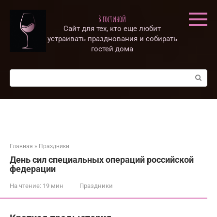
Перейти
к
В гостиной
контенту
Сайт для тех, кто еще любит
устраивать празднования и собирать
гостей дома
Поиск:
Главная
»
Праздники
День сил специальных операций российской
федерации
На чтение:
19 мин
Праздники