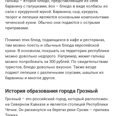
галнаш – второе блюдо, представляющее из себя
баранину с галушками, йох – блюдо в виде колбасы из
сала с кукурузной мукой. Баранина, сыр, кукуруза,
творог и лепешки являются основными компонентами
чеченской кухни. Обычно они подаются с острыми
приправами.
Помимо этих блюд, подающихся в кафе и ресторанах,
там можно поесть и обычные блюда европейской
кухни. В основном, покушать на территории республики
можно довольно недорого. Например, жижиг-галнаш
можно попробовать за 300 рублей. По свидетельствам
туристов, блюдо довольно вкусное. Также везде
подают лепешки с различными соусами, шашлык из
баранины и многое другое.
История образования города Грозный
Грозный – это российский город, который расположен
на Северном Кавказе и является столицей Республики
Чечни. Он раскинулся на берегах реки Сунжи – прилива
Терека.