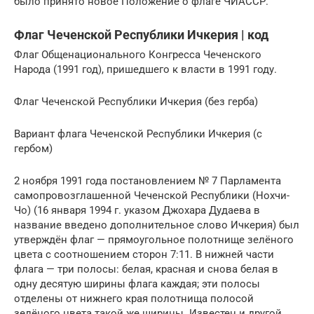
было принято новое Положение о флаге ЧИАССР.
Флаг Чеченской Республики Ичкерия | код
Флаг Общенационального Конгресса Чеченского
Народа (1991 год), пришедшего к власти в 1991 году.
Флаг Чеченской Республики Ичкерия (без герба)
Вариант флага Чеченской Республики Ичкерия (с
гербом)
2 ноября 1991 года постановлением № 7 Парламента
самопровозглашенной Чеченской Республики (Нохчи-
Чо) (16 января 1994 г. указом Джохара Дудаева в
название введено дополнительное слово Ичкерия) был
утверждён флаг — прямоугольное полотнище зелёного
цвета с соотношением сторон 7:11. В нижней части
флага — три полосы: белая, красная и снова белая в
одну десятую ширины флага каждая; эти полосы
отделены от нижнего края полотнища полосой
зелёного цвета такой же ширины. Известен и другой