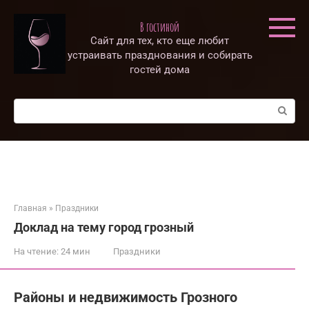
Перейти
к
В гостиной
контенту
Сайт для тех, кто еще любит
устраивать празднования и собирать
гостей дома
Поиск:
Главная
»
Праздники
Доклад на тему город грозный
На чтение:
24 мин
Праздники
Районы и недвижимость Грозного