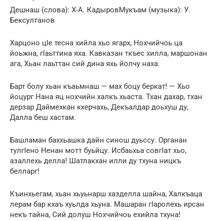
Дешнаш (слова): Х-А. КадыровМукъам (музыка): У.
Бексултанов
Харцоно цIе тесна хийла хьо ягарх, Нохчийчоь ца
йоьжна, гIаьттина яха. Кавказан ткъес хилла, маршонан
ага, Хьан лаьттан сий дина яхь йолчу наха.
Барт болу хьан къаьмнаш — мах боцу беркат! — Хьо
йоцург Нана яц нохчийн халкъ хьаста. Тхан дахар, тхан
дерзар Даймехкан кхерчахь, Декъалдар доьхуш ду,
Далла беш хастам.
Башламан баххьашка дайн синош дуьссу. Органан
тулгIено Ненан мотт буьйцу. Исбаьхьа совгIат хьо,
азаллехь делла! Шатлакхан илли ду тхуна ницкъ
белларг!
Къинхьегам, хьан хьуьнарш хазделла шайна, Халкъаца
лерам бар кхаъ хуьлда хьуна. Машаран гIаролехь ирсан
некъ тайна, Сий долуш Нохчийчоь ехийла тхуна!