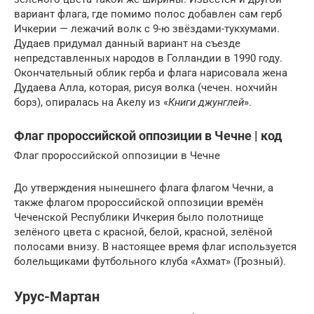
вариант флага, где помимо полос добавлен сам герб
Ичкерии — лежачий волк с 9-ю звёздами-тукхумами.
Дудаев придумал данный вариант на съезде
непредставленных народов в Голландии в 1990 году.
Окончательный облик герба и флага нарисовала жена
Дудаева Алла, которая, рисуя волка (чечен. нохчийн
борз), опиралась на Акелу из «
Книги джунглей
».
Флаг пророссийской оппозиции в Чечне | код
Флаг пророссийской оппозиции в Чечне
До утверждения нынешнего флага флагом Чечни, а
также флагом пророссийской оппозиции времён
Чеченской Республики Ичкерия было полотнище
зелёного цвета с красной, белой, красной, зелёной
полосами внизу. В настоящее время флаг используется
болельщиками футбольного клуба «Ахмат» (Грозный).
Урус-Мартан