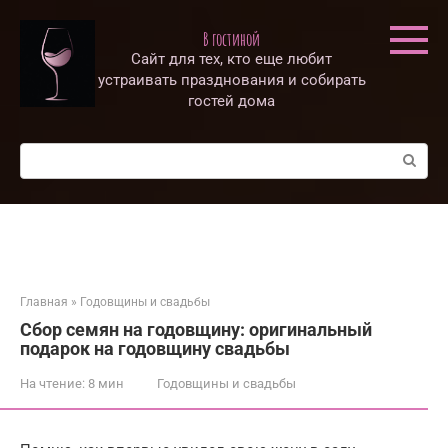
Перейти
к
В гостиной
контенту
Сайт для тех, кто еще любит
устраивать празднования и собирать
гостей дома
Поиск:
Главная
»
Годовщины и свадьбы
Сбор семян на годовщину: оригинальный
подарок на годовщину свадьбы
На чтение:
8 мин
Годовщины и свадьбы