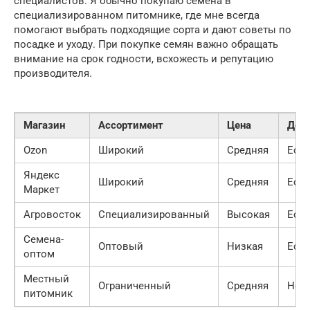
специалистов. Я обычно покупаю семена в
специализированном питомнике, где мне всегда
помогают выбрать подходящие сорта и дают советы по
посадке и уходу. При покупке семян важно обращать
внимание на срок годности, всхожесть и репутацию
производителя.
Магазин
Ассортимент
Цена
Дос
Ozon
Широкий
Средняя
Есть
Яндекс
Широкий
Средняя
Есть
Маркет
Агровосток
Специализированный
Высокая
Есть
Семена-
Оптовый
Низкая
Есть
оптом
Местный
Ограниченный
Средняя
Нет
питомник