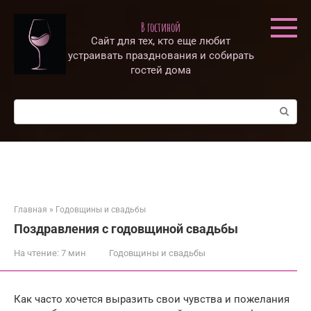
Перейти
к
В гостиной
контенту
Сайт для тех, кто еще любит
устраивать празднования и собирать
гостей дома
Поиск:
Главная
»
Годовщины и свадьбы
Поздравления с годовщиной свадьбы
На чтение:
7 мин
Годовщины и свадьбы
Как часто хочется выразить свои чувства и пожелания