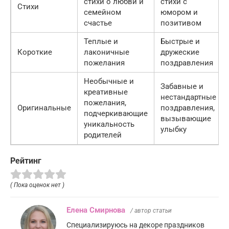
стихи о любви и
стихи с
Стихи
семейном
юмором и
счастье
позитивом
Теплые и
Быстрые и
Короткие
лаконичные
дружеские
пожелания
поздравления
Необычные и
Забавные и
креативные
нестандартные
пожелания,
Оригинальные
поздравления,
подчеркивающие
вызывающие
уникальность
улыбку
родителей
Рейтинг
( Пока оценок нет )
Елена Смирнова
/ автор статьи
Специализируюсь на декоре праздников