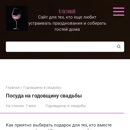
Перейти
к
В гостиной
контенту
Сайт для тех, кто еще любит
устраивать празднования и собирать
гостей дома
Поиск:
Главная
»
Годовщины и свадьбы
Посуда на годовщину свадьбы
На чтение:
7 мин
Годовщины и свадьбы
Как приятно выбирать подарок для тех, кто вместе