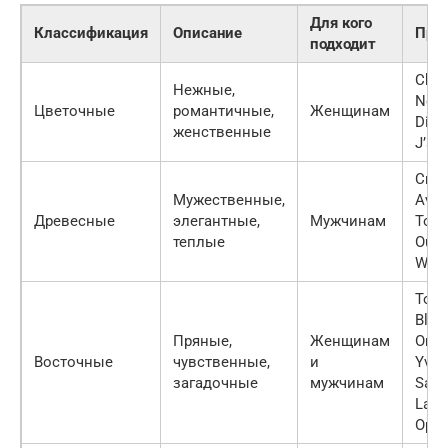
Для кого
Классификация
Описание
При
подходит
Chan
Нежные,
No. 5
Цветочные
романтичные,
Женщинам
Dior
женственные
J’ad
Cree
Мужественные,
Aven
Древесные
элегантные,
Мужчинам
Tom 
теплые
Oud
Woo
Tom 
Blac
Пряные,
Женщинам
Orchi
Восточные
чувственные,
и
Yves
загадочные
мужчинам
Sain
Laur
Opi