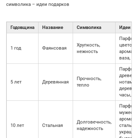
символика – идеи подарков
Годовщина
Название
Символика
Идеи по
Парфюм
Хрупкость,
цветоч
1 год
Фаянсовая
нежность
аромато
ваза, ст
Парфюм
древес
Прочность,
5 лет
Деревянная
нотами,
тепло
деревя
часы, м
Парфюм
мужест
аромато
Долговечность,
10 лет
Стальная
стальны
надежность
украшен