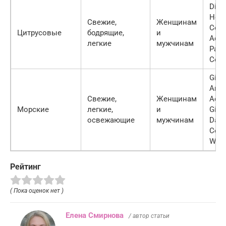
Dior
Hom
Свежие,
Женщинам
Colo
Цитрусовые
бодрящие,
и
Acqu
легкие
мужчинам
Par
Colo
Gior
Arma
Свежие,
Женщинам
Acqu
Морские
легкие,
и
Gio,
освежающие
мужчинам
Davi
Cool
Wate
Рейтинг
( Пока оценок нет )
Елена Смирнова
/ автор статьи