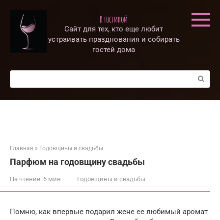
Перейти
к
В гостиной
контенту
Сайт для тех, кто еще любит
устраивать празднования и собирать
гостей дома
Поиск:
Главная
»
Годовщины и свадьбы
Парфюм на годовщину свадьбы
На чтение:
6 мин
Годовщины и свадьбы
Помню, как впервые подарил жене ее любимый аромат