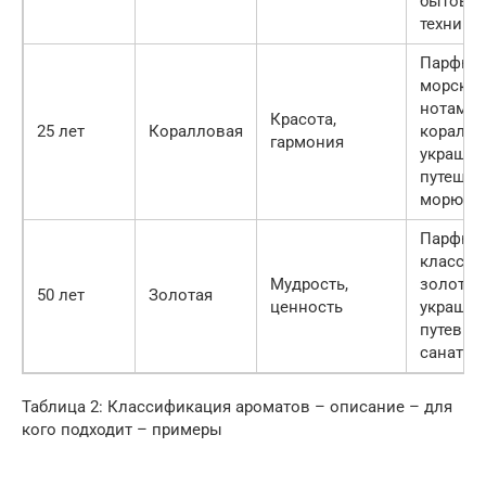
бытовая
техника
Парфюм
морски
нотами,
Красота,
25 лет
Коралловая
коралл
гармония
украшен
путешес
морю
Парфюм
класса 
Мудрость,
золоты
50 лет
Золотая
ценность
украшен
путевка 
санатор
Таблица 2: Классификация ароматов – описание – для
кого подходит – примеры