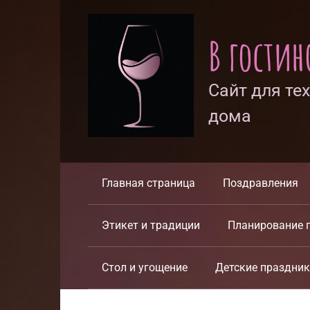
Перейти
к
В гости
контенту
Сайт для те
дома
Главная страница
Поздравления
Этикет и традиции
Планирование 
Стол и угощение
Детские праздни