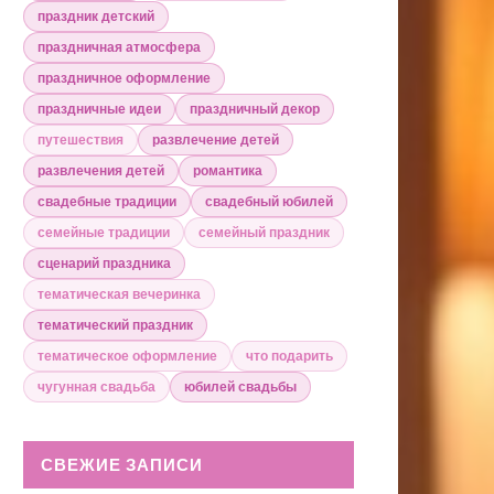
праздник детский
праздничная атмосфера
праздничное оформление
праздничные идеи
праздничный декор
путешествия
развлечение детей
развлечения детей
романтика
свадебные традиции
свадебный юбилей
семейные традиции
семейный праздник
сценарий праздника
тематическая вечеринка
тематический праздник
тематическое оформление
что подарить
чугунная свадьба
юбилей свадьбы
СВЕЖИЕ ЗАПИСИ