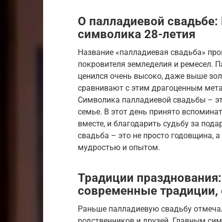
О палладиевой свадьбе: 
символика 28-летия
Название «палладиевая свадьба» про
покровителя земледелия и ремесел. П
ценился очень высоко, даже выше зол
сравнивают с этим драгоценным мета
Символика палладиевой свадьбы – эт
семье. В этот день принято вспомина
вместе, и благодарить судьбу за пода
свадьба – это не просто годовщина, 
мудростью и опытом.
Традиции празднования:
современные традиции,
Раньше палладиевую свадьбу отмечал
родственников и друзей. Главным си