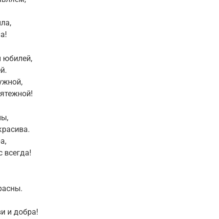
ла,
а!
й юбилей,
й.
ужной,
мятежной!
лы,
красива.
а,
 всегда!
расны.
и и добра!