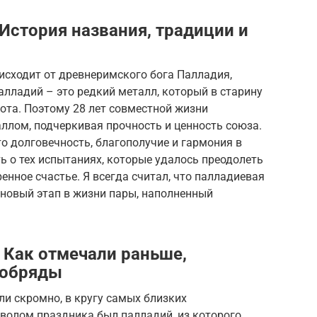
История названия, традиции и
исходит от древнеримского бога Палладия,
алладий – это редкий металл, который в старину
ота. Поэтому 28 лет совместной жизни
ллом, подчеркивая прочность и ценность союза.
о долговечность, благополучие и гармония в
ть о тех испытаниях, которые удалось преодолеть
ренное счастье. Я всегда считал, что палладиевая
а новый этап в жизни пары, наполненный
 Как отмечали раньше,
 обряды
и скромно, в кругу самых близких
мволом праздника был палладий, из которого