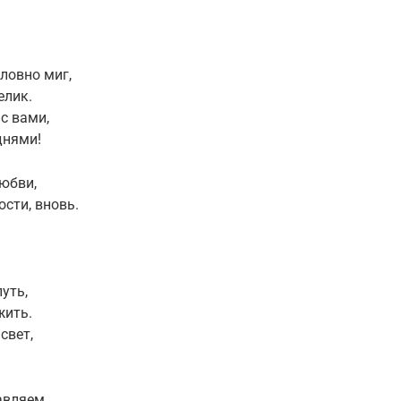
ловно миг,
елик.
с вами,
днями!
юбви,
ости, вновь.
уть,
жить.
свет,
авляем,