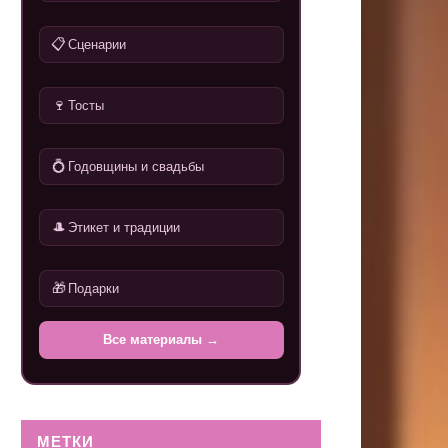
📋
Сценарии
🍷
Тосты
💍
Годовщины и свадьбы
🎩
Этикет и традиции
🎁
Подарки
Все материалы →
МЕТКИ