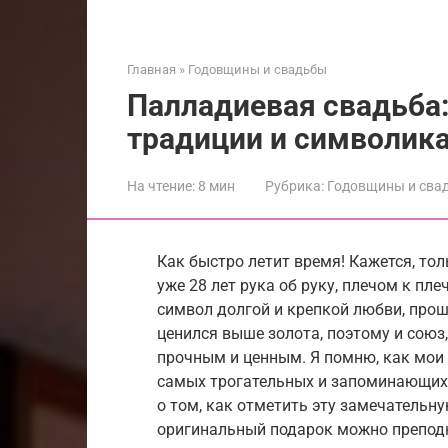
Главная
»
Годовщины и свадьбы
Палладиевая свадьба:
традиции и символика
На чтение:
8 мин
Рубрика:
Годовщины и сва
Как быстро летит время! Кажется, тол
уже 28 лет рука об руку, плечом к пл
символ долгой и крепкой любви, про
ценился выше золота, поэтому и союз
прочным и ценным. Я помню, как мои р
самых трогательных и запоминающихс
о том, как отметить эту замечательн
оригинальный подарок можно препод