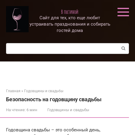
Перейти
к
В гостиной
контенту
Сайт для тех, кто еще любит
устраивать празднования и собирать
гостей дома
Поиск:
Главная
»
Годовщины и свадьбы
Безопасность на годовщину свадьбы
На чтение:
6 мин
Годовщины и свадьбы
Годовщина свадьбы – это особенный день,