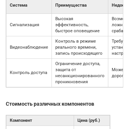
Система
Преимущества
Недоста
Высокая
Возмож
Сигнализация
эффективность,
ложные
быстрое оповещение
срабаты
Контроль в режиме
Требует
Видеонаблюдение
реального времени,
установ
запись происходящего
настрой
Ограничение доступа,
защита от
Может 
Контроль доступа
несанкционированного
дорого
проникновения
Стоимость различных компонентов
Компонент
Цена (руб.)