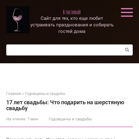
Перейти
к
В гостиной
контенту
Сайт для тех, кто еще любит
устраивать празднования и собирать
гостей дома
Поиск:
Главная
»
Годовщины и свадьбы
17 лет свадьбы: Что подарить на шерстяную
свадьбу
На чтение:
7 мин
Годовщины и свадьбы