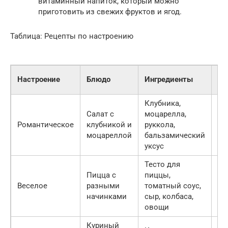
витаминный напиток, который можно
приготовить из свежих фруктов и ягод.
Таблица: Рецепты по настроению
Вр
Настроение
Блюдо
Ингредиенты
пр
Клубника,
Салат с
моцарелла,
Романтическое
клубникой и
руккола,
15
моцареллой
бальзамический
уксус
Тесто для
Пицца с
пиццы,
Веселое
разными
томатный соус,
45
начинками
сыр, колбаса,
овощи
Куриный