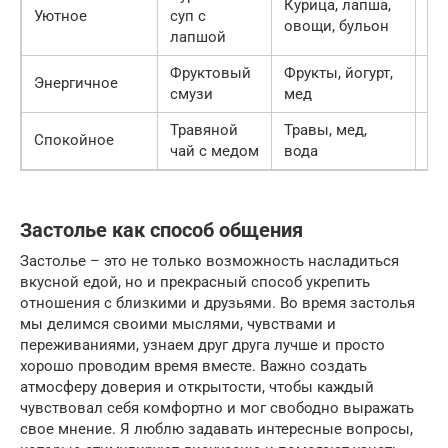
Курица, лапша,
Уютное
суп с
60
овощи, бульон
лапшой
Фруктовый
Фрукты, йогурт,
Энергичное
5 
смузи
мед
Травяной
Травы, мед,
Спокойное
10
чай с медом
вода
Застолье как способ общения
Застолье – это не только возможность насладиться
вкусной едой, но и прекрасный способ укрепить
отношения с близкими и друзьями. Во время застолья
мы делимся своими мыслями, чувствами и
переживаниями, узнаем друг друга лучше и просто
хорошо проводим время вместе. Важно создать
атмосферу доверия и открытости, чтобы каждый
чувствовал себя комфортно и мог свободно выражать
свое мнение. Я люблю задавать интересные вопросы,