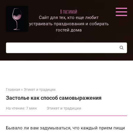
Перейти
к
В гостиной
контенту
Сайт для тех, кто еще любит
устраивать празднования и собирать
гостей дома
Поиск:
Главная
»
Этикет и традиции
Застолье как способ самовыражения
На чтение:
7 мин
Этикет и традиции
Бывало ли вам задумываться, что каждый прием пищи