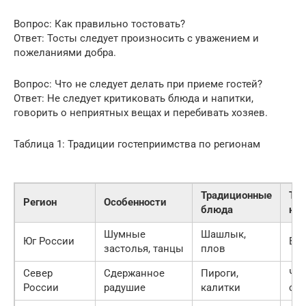
Вопрос: Как правильно тостовать?
Ответ: Тосты следует произносить с уважением и
пожеланиями добра.
Вопрос: Что не следует делать при приеме гостей?
Ответ: Не следует критиковать блюда и напитки,
говорить о неприятных вещах и перебивать хозяев.
Таблица 1: Традиции гостеприимства по регионам
Традиционные
Тр
Регион
Особенности
блюда
на
Шумные
Шашлык,
Юг России
Вин
застолья, танцы
плов
Север
Сдержанное
Пироги,
Чай
России
радушие
калитки
са