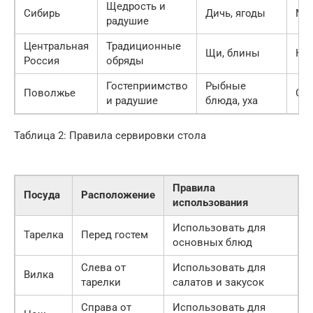
Щедрость и
Сибирь
Дичь, ягоды
Ме
радушие
Центральная
Традиционные
Щи, блины
Ква
Россия
обряды
Гостеприимство
Рыбные
Поволжье
Сби
и радушие
блюда, уха
Таблица 2: Правила сервировки стола
Правила
Посуда
Расположение
использования
Использовать для
Тарелка
Перед гостем
основных блюд
Слева от
Использовать для
Вилка
тарелки
салатов и закусок
Справа от
Использовать для