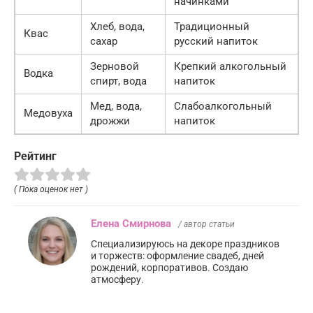
начинками
Хлеб, вода,
Традиционный
Квас
сахар
русский напиток
Зерновой
Крепкий алкогольный
Водка
спирт, вода
напиток
Мед, вода,
Слабоалкогольный
Медовуха
дрожжи
напиток
Рейтинг
( Пока оценок нет )
Елена Смирнова
/ автор статьи
Специализируюсь на декоре праздников
и торжеств: оформление свадеб, дней
рождений, корпоративов. Создаю
атмосферу.