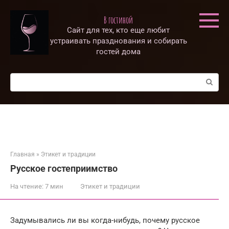
Перейти
к
В гостиной
контенту
Сайт для тех, кто еще любит
устраивать празднования и собирать
гостей дома
Поиск:
Главная
»
Этикет и традиции
Русское гостеприимство
На чтение:
7 мин
Этикет и традиции
Задумывались ли вы когда-нибудь, почему русское