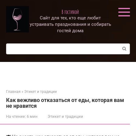
Перейти
к
В гостиной
контенту
Сайт для тех, кто еще любит
устраивать празднования и собирать
гостей дома
Поиск:
Главная
»
Этикет и традиции
Как вежливо отказаться от еды, которая вам
не нравится
На чтение:
6 мин
Этикет и традиции