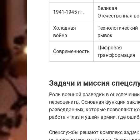
Великая
1941-1945 гг.
Отечественная во
Холодная
Технологический
война
рывок
Цифровая
Современность
трансформация
Задачи и миссия спецсл
Роль военной разведки в обеспечени
переоценить. Основная функция заклю
разведданных, которые позволяют к
работа «глаз и ушей» армии, где оши
Спецслужбы решают комплекс задач: 
выявления скрытых угроз. Оперативна