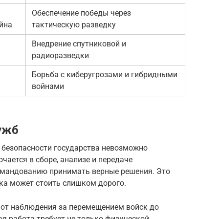
Обеспечение победы через
йна
тактическую разведку
Внедрение спутниковой и
радиоразведки
Борьба с киберугрозами и гибридными
войнами
ужб
и безопасности государства невозможно
чается в сборе, анализе и передаче
омандованию принимать верные решения. Это
бка может стоить слишком дорого.
от наблюдения за перемещением войск до
я работа требует не только физической