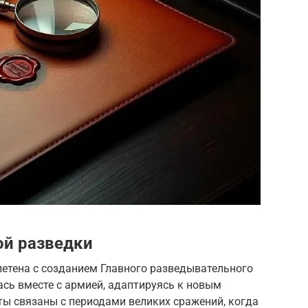
ой разведки
летена с созданием Главного разведывательного
ась вместе с армией, адаптируясь к новым
ы связаны с периодами великих сражений, когда