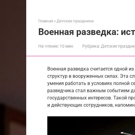
Главная
»
Детские праздники
Военная разведка: ист
На чтение:
10 мин
Рубрика:
Детские праздни
Военная разведка считается одной и
структур в вооруженных силах. Эта с
умения работать в условиях полной се
разведчика стал важным событием дл
государственных интересов. Такой п
и действующих сотрудников, напомина