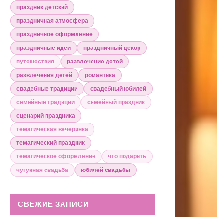
праздник детский
праздничная атмосфера
праздничное оформление
праздничные идеи
праздничный декор
путешествия
развлечение детей
развлечения детей
романтика
свадебные традиции
свадебный юбилей
семейные традиции
семейный праздник
сценарий праздника
тематическая вечеринка
тематический праздник
тематическое оформление
что подарить
чугунная свадьба
юбилей свадьбы
СВЕЖИЕ ЗАПИСИ