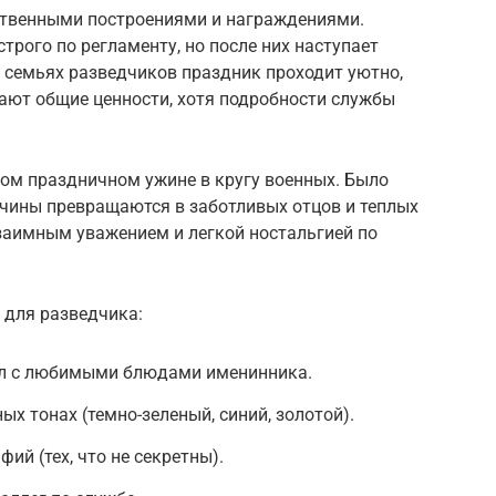
ственными построениями и награждениями.
рого по регламенту, но после них наступает
 семьях разведчиков праздник проходит уютно,
ают общие ценности, хотя подробности службы
ом праздничном ужине в кругу военных. Было
жчины превращаются в заботливых отцов и теплых
заимным уважением и легкой ностальгией по
 для разведчика:
ол с любимыми блюдами именинника.
х тонах (темно-зеленый, синий, золотой).
ий (тех, что не секретны).