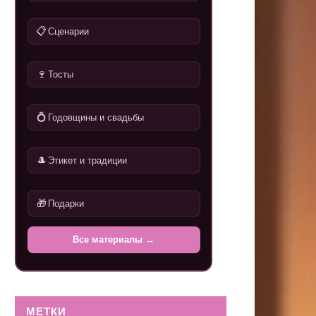
📋
Сценарии
🍷
Тосты
💍
Годовщины и свадьбы
🎩
Этикет и традиции
🎁
Подарки
Все материалы →
МЕТКИ