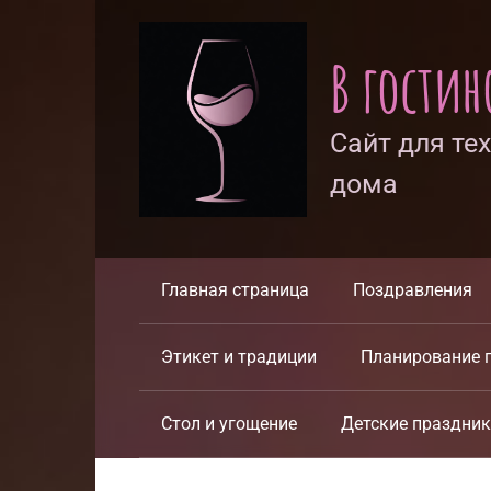
Перейти
к
В гости
контенту
Сайт для те
дома
Главная страница
Поздравления
Этикет и традиции
Планирование 
Стол и угощение
Детские праздни