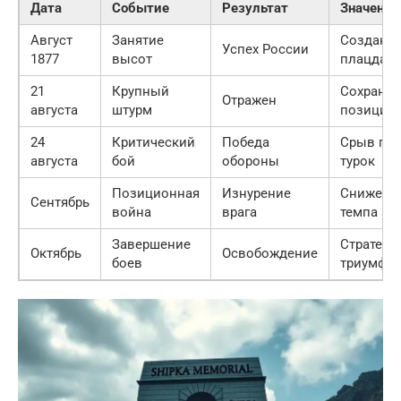
Дата
Событие
Результат
Значение
Август
Занятие
Создани
Успех России
1877
высот
плацдар
21
Крупный
Сохранен
Отражен
августа
штурм
позиций
24
Критический
Победа
Срыв пл
августа
бой
обороны
турок
Позиционная
Изнурение
Снижени
Сентябрь
война
врага
темпа ат
Завершение
Стратеги
Октябрь
Освобождение
боев
триумф