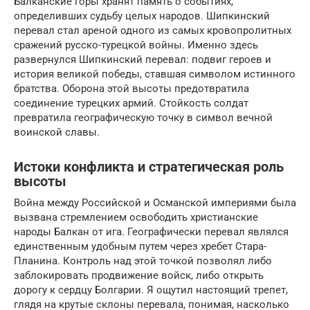
Балканские горы хранят память о событиях,
определивших судьбу целых народов. Шипкинский
перевал стал ареной одного из самых кровопролитных
сражений русско-турецкой войны. Именно здесь
развернулся Шипкинский перевал: подвиг героев и
история великой победы, ставшая символом истинного
братства. Оборона этой высоты предотвратила
соединение турецких армий. Стойкость солдат
превратила географическую точку в символ вечной
воинской славы.
Истоки конфликта и стратегическая роль
высоты
Война между Российской и Османской империями была
вызвана стремлением освободить христианские
народы Балкан от ига. Географически перевал являлся
единственным удобным путем через хребет Стара-
Планина. Контроль над этой точкой позволял либо
заблокировать продвижение войск, либо открыть
дорогу к сердцу Болгарии. Я ощутил настоящий трепет,
глядя на крутые склоны перевала, понимая, насколько