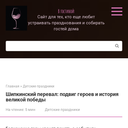
Перейти
к
В гостиной
контенту
Сайт для тех, кто еще любит
устраивать празднования и собирать
гостей дома
Поиск:
Главная
»
Детские праздники
Шипкинский перевал: подвиг героев и история
великой победы
На чтение:
5 мин
Детские праздники