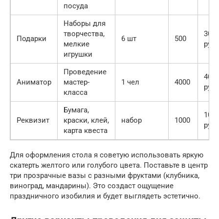
посуда
Наборы для
творчества,
300
Подарки
6 шт
500
мелкие
руб
игрушки
Проведение
400
Аниматор
мастер-
1 чел
4000
руб
класса
Бумага,
100
Реквизит
краски, клей,
набор
1000
руб
карта квеста
Для оформления стола я советую использовать яркую
скатерть желтого или голубого цвета. Поставьте в центр
три прозрачные вазы с разными фруктами (клубника,
виноград, мандарины). Это создаст ощущение
праздничного изобилия и будет выглядеть эстетично.