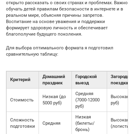
открыто рассказать о своих страхах и проблемах. Важно
обучать детей правилам безопасности в интернете и в
реальном мире, объясняя причины запретов.
Воспитание на основе уважения и поддержки
формирует здоровую личность и обеспечивает
благополучие будущего поколения.
Для выбора оптимального формата я подготовил
сравнительную таблицу:
Домашний
Городской
Загородна
Критерий
праздник
выезд
поездка
Средняя
Низкая (до
Высокая (о
Стоимость
(7000-12000
5000 руб)
руб)
руб)
Низкая
Сложность
Высокая
Средняя
(билеты/
подготовки
(логистика
бронь)