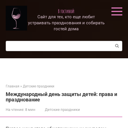
Перейти
к
В гостиной
контенту
Сайт для тех, кто еще любит
устраивать празднования и собирать
гостей дома
Поиск:
Главная
»
Детские праздники
Международный день защиты детей: права и
празднование
На чтение:
8 мин
Детские праздники