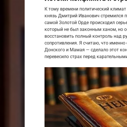
К тому времени политический климат
князь Дмитрий Иванович стремился пр
самой Золотой Орде происходил серь
который не был законным ханом, но о
восстановить полный контроль над р
сопротивления. Я считаю, что именно
Донского и Мамая — сделало этот ко
перевесило страх перед карательным