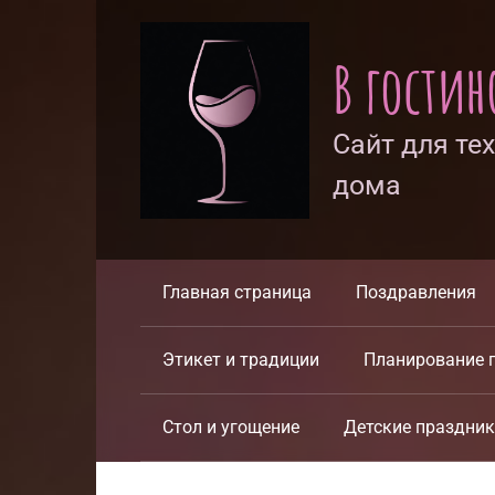
Перейти
к
В гости
контенту
Сайт для те
дома
Главная страница
Поздравления
Этикет и традиции
Планирование 
Стол и угощение
Детские праздни