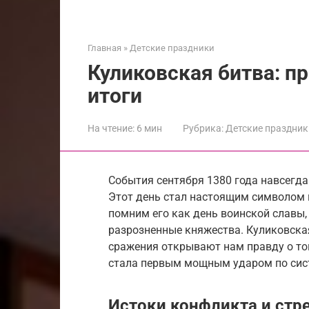
Главная
»
Детские праздники
Куликовская битва: п
итоги
На чтение:
6 мин
Рубрика:
Детские праздник
События сентября 1380 года навсегда
Этот день стал настоящим символом 
помним его как день воинской славы
разрозненные княжества. Куликовская
сражения открывают нам правду о то
стала первым мощным ударом по сист
Истоки конфликта и стр