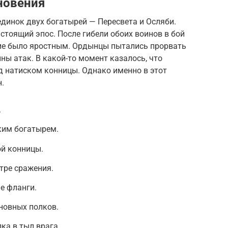
новения
динок двух богатырей — Пересвета и Осляби.
стоящий эпос. После гибели обоих воинов в бой
ие было яростным. Ордынцы пытались прорвать
ны атак. В какой-то момент казалось, что
д натиском конницы. Однако именно в этот
.
.
ким богатырем.
ой конницы.
тре сражения.
е фланги.
новных полков.
ка в тыл врага.