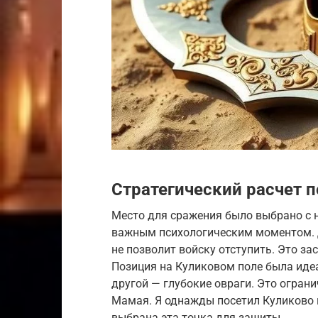
Стратегический расчет 
Место для сражения было выбрано с н
важным психологическим моментом. Д
не позволит войску отступить. Это за
Позиция на Куликовом поле была идеа
другой — глубокие овраги. Это огран
Мамая. Я однажды посетил Куликово 
выбрана эта точка для защиты.