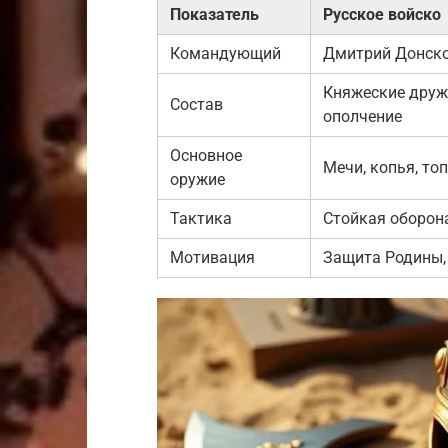
Показатель
Русское войско
Командующий
Дмитрий Донск
Княжеские друж
Состав
ополчение
Основное
Мечи, копья, то
оружие
Тактика
Стойкая оборона
Мотивация
Защита Родины,