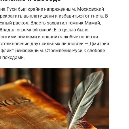
 на Руси был крайне напряженным. Московский
екратить выплату дани и избавиться от гнета. В
езный раскол. Власть захватил темник Мамай,
бладал огромной силой. Его целью было
усскими землями и подавить любые попытки
 столкновение двух сильных личностей — Дмитрия
нфликт неизбежным. Стремление Руси к свободе
и походами.