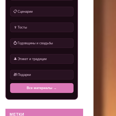
📋
Сценарии
🍷
Тосты
💍
Годовщины и свадьбы
🎩
Этикет и традиции
🎁
Подарки
Все материалы →
МЕТКИ