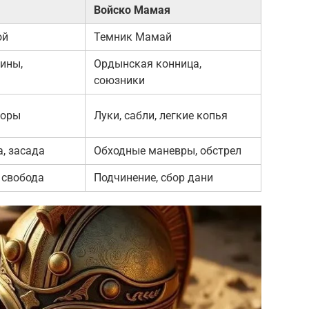
Войско Мамая
ой
Темник Мамай
ины,
Ордынская конница,
союзники
поры
Луки, сабли, легкие копья
, засада
Обходные маневры, обстрел
 свобода
Подчинение, сбор дани