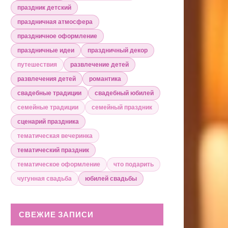
праздник детский
праздничная атмосфера
праздничное оформление
праздничные идеи
праздничный декор
путешествия
развлечение детей
развлечения детей
романтика
свадебные традиции
свадебный юбилей
семейные традиции
семейный праздник
сценарий праздника
тематическая вечеринка
тематический праздник
тематическое оформление
что подарить
чугунная свадьба
юбилей свадьбы
СВЕЖИЕ ЗАПИСИ