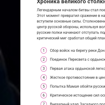
Хроника великого столк
Легендарным началом битвы стал пое
Этот момент превратил сражение в на
вступили основные силы. Столкновен
центр русской обороны, используя вол
русские полки начинают отступать по
критический миг сработал общий план
Сбор войск на берегу реки Дон
Поединок Пересвета с ордынс
Первая атака ордынской легк
Жесткое противостояние в цен
Попытка Мамая обойти русски
Критическое истощение сил ос
Внезапный удар Засадного пол