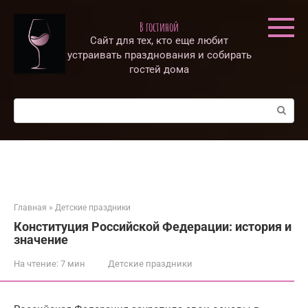
Перейти
к
В гостиной
контенту
Сайт для тех, кто еще любит
устраивать празднования и собирать
гостей дома
Поиск:
Главная
»
Детские праздники
Конституция Российской Федерации: история и
значение
На чтение:
7 мин
Детские праздники