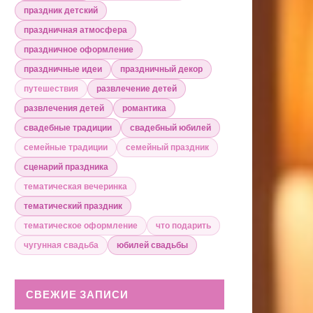
праздник детский
праздничная атмосфера
праздничное оформление
праздничные идеи
праздничный декор
путешествия
развлечение детей
развлечения детей
романтика
свадебные традиции
свадебный юбилей
семейные традиции
семейный праздник
сценарий праздника
тематическая вечеринка
тематический праздник
тематическое оформление
что подарить
чугунная свадьба
юбилей свадьбы
СВЕЖИЕ ЗАПИСИ