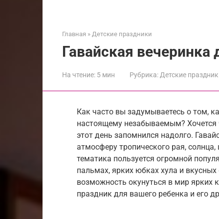
Главная
»
Детские праздники
Гавайская вечеринка 
На чтение:
5 мин
Рубрика:
Детские праздник
Как часто вы задумываетесь о том, к
настоящему незабываемым? Хочется че
этот день запомнился надолго. Гавай
атмосферу тропического рая, солнца, 
тематика пользуется огромной популя
пальмах, ярких юбках хула и вкусных
возможность окунуться в мир ярких 
праздник для вашего ребенка и его др