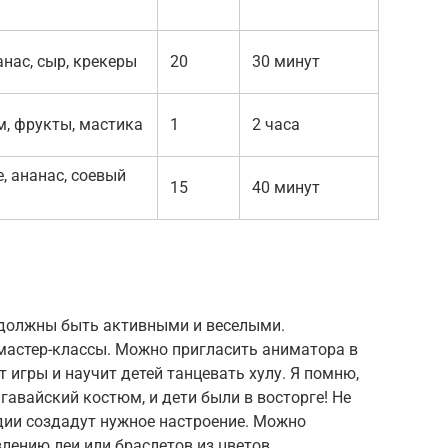
анас, сыр, крекеры
20
30 минут
м, фрукты, мастика
1
2 часа
, ананас, соевый
15
40 минут
 должны быть активными и веселыми.
 мастер-классы. Можно пригласить аниматора в
 игры и научит детей танцевать хулу. Я помню,
гавайский костюм, и дети были в восторге! Не
дии создадут нужное настроение. Можно
лению леи или браслетов из цветов.