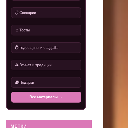
📋
Сценарии
🍷
Тосты
💍
Годовщины и свадьбы
🎩
Этикет и традиции
🎁
Подарки
Все материалы →
МЕТКИ