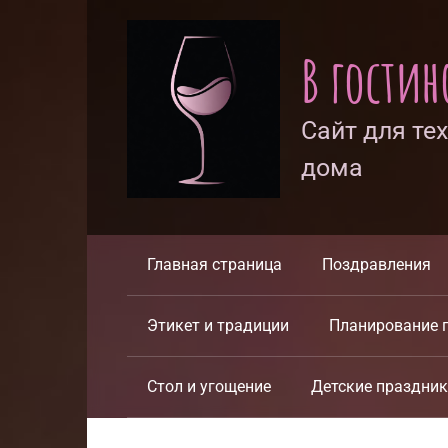
Перейти
к
В гости
контенту
Сайт для те
дома
Главная страница
Поздравления
Этикет и традиции
Планирование 
Стол и угощение
Детские праздни