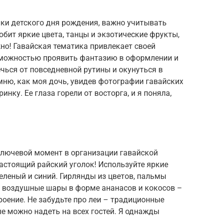
ики детского дня рождения, важно учитывать
бит яркие цвета, танцы и экзотические фрукты,
жно! Гавайская тематика привлекает своей
зможностью проявить фантазию в оформлении и
чься от повседневной рутины и окунуться в
мню, как моя дочь, увидев фотографии гавайских
инку. Ее глаза горели от восторга, и я поняла,
лючевой момент в организации гавайской
астоящий райский уголок! Используйте яркие
зеленый и синий. Гирлянды из цветов, пальмы
, воздушные шары в форме ананасов и кокосов –
роение. Не забудьте про леи – традиционные
ые можно надеть на всех гостей. Я однажды