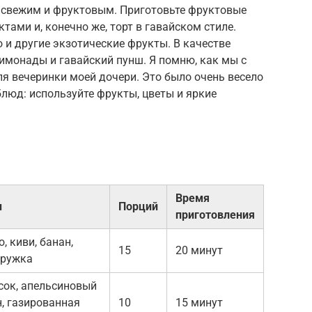
 свежим и фруктовым. Приготовьте фруктовые
ктами и, конечно же, торт в гавайском стиле.
 и другие экзотические фрукты. В качестве
имонады и гавайский пунш. Я помню, как мы с
я вечеринки моей дочери. Это было очень весело
блюд: используйте фрукты, цветы и яркие
Время
ы
Порций
приготовления
, киви, банан,
15
20 минут
тружка
сок, апельсиновый
н, газированная
10
15 минут