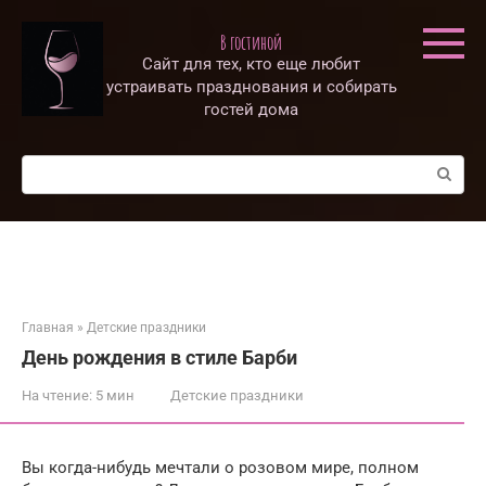
Перейти
к
В гостиной
контенту
Сайт для тех, кто еще любит
устраивать празднования и собирать
гостей дома
Поиск:
Главная
»
Детские праздники
День рождения в стиле Барби
На чтение:
5 мин
Детские праздники
Вы когда-нибудь мечтали о розовом мире, полном