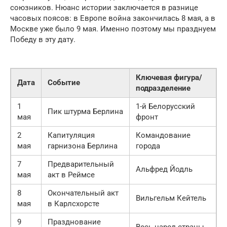
союзников. Нюанс истории заключается в разнице
часовых поясов: в Европе война закончилась 8 мая, а в
Москве уже было 9 мая. Именно поэтому мы празднуем
Победу в эту дату.
Ключевая фигура/
Дата
Событие
подразделение
1
1-й Белорусский
Пик штурма Берлина
мая
фронт
2
Капитуляция
Командование
мая
гарнизона Берлина
города
7
Предварительный
Альфред Йодль
мая
акт в Реймсе
8
Окончательный акт
Вильгельм Кейтель
мая
в Карлсхорсте
9
Празднование
Весь народ страны