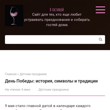
Перейти
к
В гостиной
контенту
Сайт для тех, кто еще любит
устраивать празднования и собирать
гостей дома
Поиск:
Главная
»
Детские праздники
День Победы: история, символы и традиции
На чтение:
6 мин
Детские праздники
9 мая стало главной датой в календаре каждого