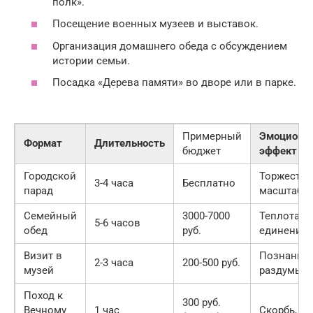
полк».
Посещение военных музеев и выставок.
Организация домашнего обеда с обсуждением
истории семьи.
Посадка «Дерева памяти» во дворе или в парке.
Примерный
Эмоциона
Формат
Длительность
бюджет
эффект
Городской
Торжестве
3-4 часа
Бесплатно
парад
масштаб
Семейный
3000-7000
Теплота,
5-6 часов
обед
руб.
единение
Визит в
Познание,
2-3 часа
200-500 руб.
музей
раздумья
Поход к
300 руб.
Вечному
1 час
Скорбь, у