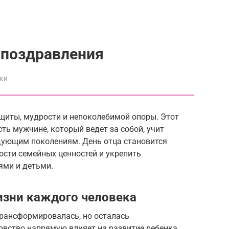
и поздравления
ки
ащиты, мудрости и непоколебимой опоры. Этот
ть мужчине, который ведет за собой, учит
едующим поколениям. День отца становится
сти семейных ценностей и укрепить
ями и детьми.
изни каждого человека
рансформировалась, но осталась
овство напрямую влияет на развитие ребенка,