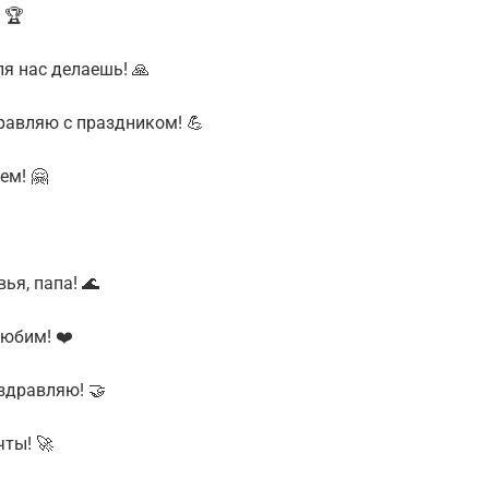
 🏆
ля нас делаешь! 🙏
равляю с праздником! 💪
ем! 🤗
ья, папа! 🌊
любим! ❤️
здравляю! 🤝
чты! 🚀