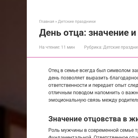
Главная
»
Детские праздники
День отца: значение 
На чтение:
11 мин
Рубрика:
Детские праздни
Отец в семье всегда был символом з
день позволяет выразить благодарнос
ответственности и передает опыт сл
отличным поводом напомнить о важно
эмоциональную связь между родител
Значение отцовства в ж
Роль мужчины в современной семье т
фундаментальной. Ответственное отц