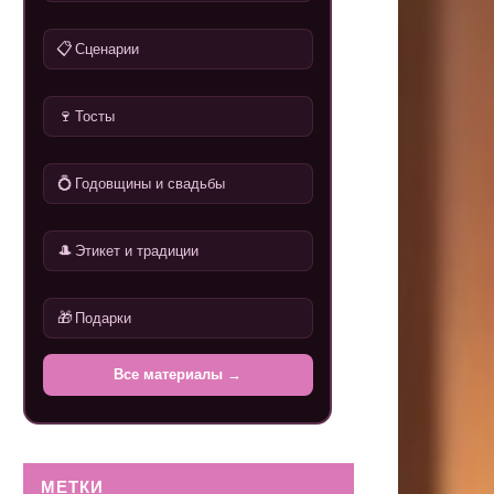
📋
Сценарии
🍷
Тосты
💍
Годовщины и свадьбы
🎩
Этикет и традиции
🎁
Подарки
Все материалы →
МЕТКИ