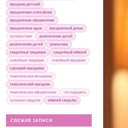
праздник детский
праздничная атмосфера
праздничное оформление
праздничные идеи
праздничный декор
путешествия
развлечение детей
развлечения детей
романтика
свадебные традиции
свадебный юбилей
семейные традиции
семейный праздник
сценарий праздника
тематическая вечеринка
тематический праздник
тематическое оформление
что подарить
чугунная свадьба
юбилей свадьбы
СВЕЖИЕ ЗАПИСИ