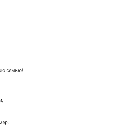
ою семью!
и,
мер,