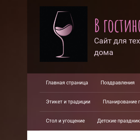
Перейти
к
В гости
контенту
Сайт для те
дома
Главная страница
Поздравления
Этикет и традиции
Планирование 
Стол и угощение
Детские праздни