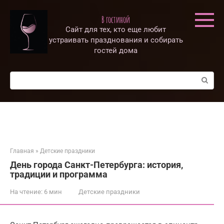
Перейти
к
В гостиной
контенту
Сайт для тех, кто еще любит
устраивать празднования и собирать
гостей дома
Поиск:
Главная
»
Детские праздники
День города Санкт-Петербурга: история,
традиции и программа
На чтение:
6 мин
Детские праздники