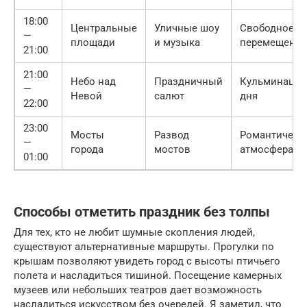
18:00
Центральные
Уличные шоу
Свободное
—
площади
и музыка
перемещение
21:00
21:00
Небо над
Праздничный
Кульминация
—
Невой
салют
дня
22:00
23:00
Мосты
Развод
Романтическ
—
города
мостов
атмосфера
01:00
Способы отметить праздник без толпы
Для тех, кто не любит шумные скопления людей,
существуют альтернативные маршруты. Прогулки по
крышам позволяют увидеть город с высоты птичьего
полета и насладиться тишиной. Посещение камерных
музеев или небольших театров дает возможность
насладиться искусством без очередей. Я заметил, что