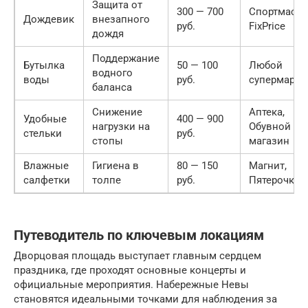
Защита от
300 — 700
Спортмасте
Дождевик
внезапного
руб.
FixPrice
дождя
Поддержание
Бутылка
50 — 100
Любой
водного
воды
руб.
супермарке
баланса
Снижение
Аптека,
Удобные
400 — 900
нагрузки на
Обувной
стельки
руб.
стопы
магазин
Влажные
Гигиена в
80 — 150
Магнит,
салфетки
толпе
руб.
Пятерочка
Путеводитель по ключевым локациям
Дворцовая площадь выступает главным сердцем
праздника, где проходят основные концерты и
официальные мероприятия. Набережные Невы
становятся идеальными точками для наблюдения за