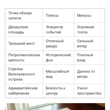
Точка обзора
Плюсы
Минусы
Д
салюта
Дворцовая
Эпицентр
Огромная
С
площадь
событий
толпа
Отличный
Сильный
Троицкий мост
С
ракурс
ветер
Петропавловская
Исторический
Платный
С
крепость
фон
вход
Стрелка
Масштабный
Далеко от
Васильевского
С
вид
метро
острова
Адмиралтейская
Близость к
Узкое
Л
набережная
центру
пространство