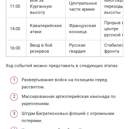
Бой за
Многократ
Центральные
11:00
Курганную
переходы
части армии
высоту
высоты
Прорыв в
Кавалерийские
Французская
14:00
центре
атаки
конница
русской ли
Ввод в бой
Русская
Стабилизац
16:00
резервов
гвардия
фронта
Ход событий можно представить в следующих этапах:
Развертывание войск на позициях перед
рассветом.
Массированная артиллерийская канонада по
укреплениям.
Штурм Багратионовых флешей с огромными
потерями.