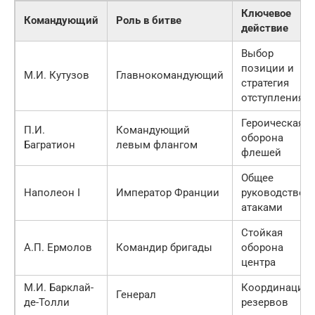
Ключевое
Командующий
Роль в битве
действие
Выбор
позиции и
М.И. Кутузов
Главнокомандующий
стратегия
отступления
Героическая
П.И.
Командующий
оборона
Багратион
левым флангом
флешей
Общее
Наполеон I
Император Франции
руководство
атаками
Стойкая
А.П. Ермолов
Командир бригады
оборона
центра
М.И. Барклай-
Координация
Генерал
де-Толли
резервов