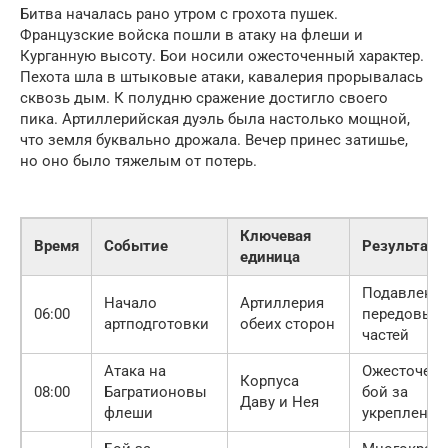
Битва началась рано утром с грохота пушек.
Французские войска пошли в атаку на флеши и
Курганную высоту. Бои носили ожесточенный характер.
Пехота шла в штыковые атаки, кавалерия прорывалась
сквозь дым. К полудню сражение достигло своего
пика. Артиллерийская дуэль была настолько мощной,
что земля буквально дрожала. Вечер принес затишье,
но оно было тяжелым от потерь.
Ключевая
Время
Событие
Результат
единица
Подавлени
Начало
Артиллерия
06:00
передовых
артподготовки
обеих сторон
частей
Атака на
Ожесточен
Корпуса
08:00
Багратионовы
бой за
Даву и Нея
флеши
укрепления