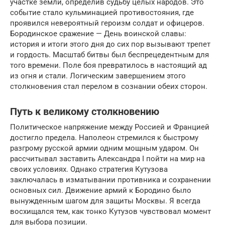
участке земли, определив судьбу целых народов. Это
событие стало кульминацией противостояния, где
проявился невероятный героизм солдат и офицеров.
Бородинское сражение — День воинской славы:
история и итоги этого дня до сих пор вызывают трепет
и гордость. Масштаб битвы был беспрецедентным для
того времени. Поле боя превратилось в настоящий ад
из огня и стали. Логическим завершением этого
столкновения стал перелом в сознании обеих сторон.
Путь к великому столкновению
Политическое напряжение между Россией и Францией
достигло предела. Наполеон стремился к быстрому
разгрому русской армии одним мощным ударом. Он
рассчитывал заставить Александра I пойти на мир на
своих условиях. Однако стратегия Кутузова
заключалась в изматывании противника и сохранении
основных сил. Движение армий к Бородино было
вынужденным шагом для защиты Москвы. Я всегда
восхищался тем, как тонко Кутузов чувствовал момент
для выбора позиции.