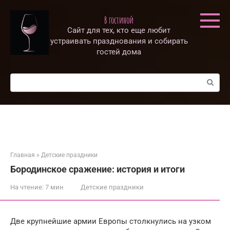
Перейти
к
В гостиной
контенту
Сайт для тех, кто еще любит
устраивать празднования и собирать
гостей дома
Поиск:
Главная
»
Детские праздники
Бородинское сражение: история и итоги
На чтение:
7 мин
Детские праздники
Две крупнейшие армии Европы столкнулись на узком