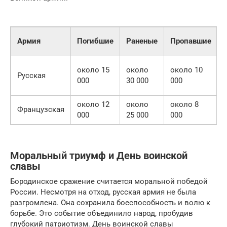
Армия
Погибшие
Раненые
Пропавшие
около 15
около
около 10
Русская
000
30 000
000
около 12
около
около 8
Французская
000
25 000
000
Моральный триумф и День воинской
славы
Бородинское сражение считается моральной победой
России. Несмотря на отход, русская армия не была
разгромлена. Она сохранила боеспособность и волю к
борьбе. Это событие объединило народ, пробудив
глубокий патриотизм. День воинской славы