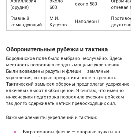
Артиллерия
около
Огромная
около 580
(орудия)
600
огневая мо
Главный
М.И.
Противост
Наполеон I
командующий
Кутузов
двух гениев
Оборонительные рубежи и тактика
Бородинское поле было выбрано неслучайно. Здесь
местность позволяла создать мощные укрепления.
Были возведены редуты и флеши — земляные
укрепления, которые превратили поле в крепость.
Тактический замысел обороны предполагал удержание
ключевых высот любой ценой. Я считаю, что именно
инженерная подготовка позволила русским войскам
так долго сдерживать натиск превосходящих сил.
Важные элементы укреплений и тактики:
Багратионовы флеши — опорные пункты на