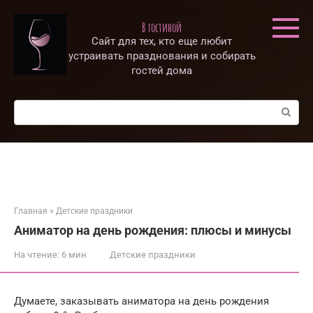
Перейти
к
В гостиной
контенту
Сайт для тех, кто еще любит
устраивать празднования и собирать
гостей дома
Поиск:
Главная
»
Детские праздники
Аниматор на день рождения: плюсы и минусы
На чтение:
6 мин
Детские праздники
Думаете, заказывать аниматора на день рождения