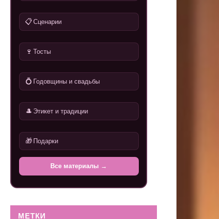
📋
Сценарии
🍷
Тосты
💍
Годовщины и свадьбы
🎩
Этикет и традиции
🎁
Подарки
Все материалы →
МЕТКИ