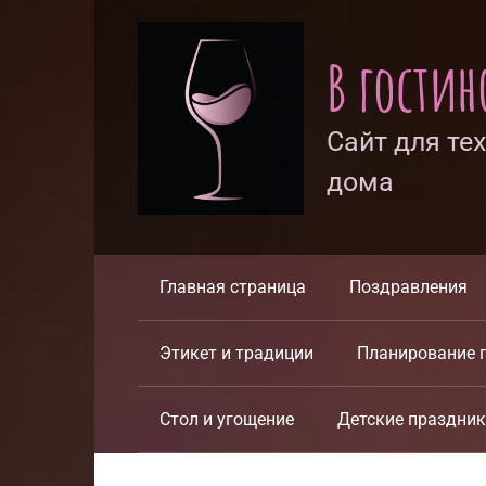
Перейти
к
В гости
контенту
Сайт для те
дома
Главная страница
Поздравления
Этикет и традиции
Планирование 
Стол и угощение
Детские праздни