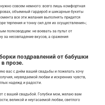
 нужно совсем немного: всего лишь комфортная
тровах, объемный гардероб и шикарные букеты
момента все эти желания выполнять придется
оре терпения и тонну сил для их осуществления»;
м полководцем: не воевать за пульт от
ну за несовпадение вкусов, а сражения
борки поздравлений от бабушки
 в прозе.
яю вас с днём вашей свадьбы и пожелать хочу
получия, неувядаемой любви и искренних чувств,
етлых надежд и радости.
т с вашей свадьбой. Голубки мои, желаю вам
ости, великой и неугасаемой любви, светлого