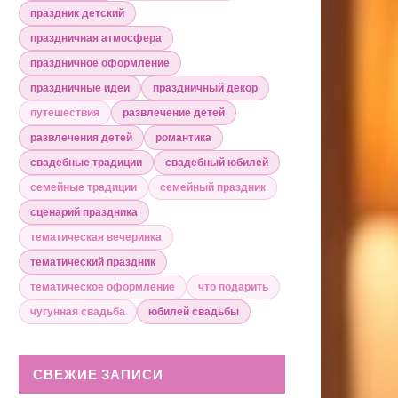
праздник детский
праздничная атмосфера
праздничное оформление
праздничные идеи
праздничный декор
путешествия
развлечение детей
развлечения детей
романтика
свадебные традиции
свадебный юбилей
семейные традиции
семейный праздник
сценарий праздника
тематическая вечеринка
тематический праздник
тематическое оформление
что подарить
чугунная свадьба
юбилей свадьбы
СВЕЖИЕ ЗАПИСИ