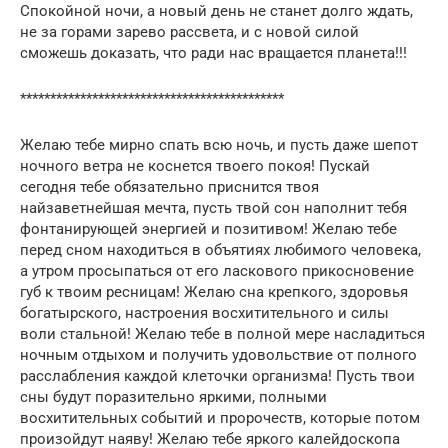
Спокойной ночи, а новый день не станет долго ждать,
не за горами зарево рассвета, и с новой силой
сможешь доказать, что ради нас вращается планета!!!
********************************************
Желаю тебе мирно спать всю ночь, и пусть даже шепот
ночного ветра не коснется твоего покоя! Пускай
сегодня тебе обязательно приснится твоя
найзаветнейшая мечта, пусть твой сон наполнит тебя
фонтанирующей энергией и позитивом! Желаю тебе
перед сном находиться в объятиях любимого человека,
а утром просыпаться от его ласкового прикосновение
губ к твоим ресницам! Желаю сна крепкого, здоровья
богатырского, настроения восхитительного и силы
воли стальной! Желаю тебе в полной мере насладиться
ночным отдыхом и получить удовольствие от полного
расслабления каждой клеточки организма! Пусть твои
сны будут поразительно яркими, полными
восхитительных событий и пророчеств, которые потом
произойдут наяву! Желаю тебе яркого калейдоскопа