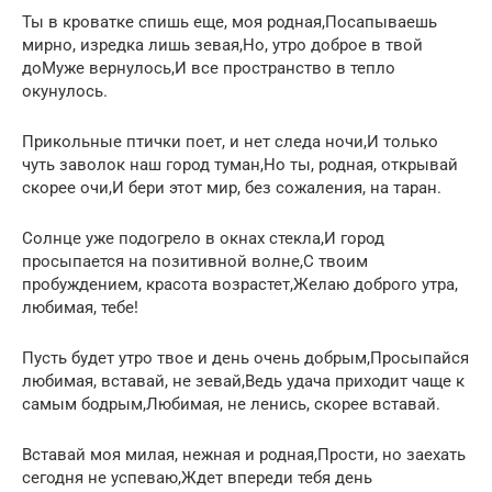
Ты в кроватке спишь еще, моя родная,Посапываешь
мирно, изредка лишь зевая,Но, утро доброе в твой
доМуже вернулось,И все пространство в тепло
окунулось.
Прикольные птички поет, и нет следа ночи,И только
чуть заволок наш город туман,Но ты, родная, открывай
скорее очи,И бери этот мир, без сожаления, на таран.
Солнце уже подогрело в окнах стекла,И город
просыпается на позитивной волне,С твоим
пробуждением, красота возрастет,Желаю доброго утра,
любимая, тебе!
Пусть будет утро твое и день очень добрым,Просыпайся
любимая, вставай, не зевай,Ведь удача приходит чаще к
самым бодрым,Любимая, не ленись, скорее вставай.
Вставай моя милая, нежная и родная,Прости, но заехать
сегодня не успеваю,Ждет впереди тебя день