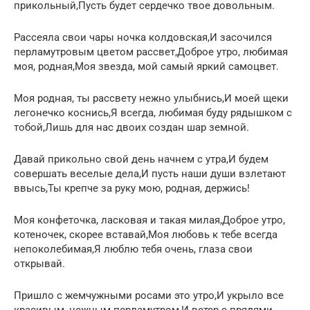
прикольный,Пусть будет сердечко твое довольным.
Рассеяла свои чары ночка колдовская,И засочился
перламутровым цветом рассвет,Доброе утро, любимая
моя, родная,Моя звезда, мой самый яркий самоцвет.
Моя родная, ты рассвету нежно улыбнись,И моей щеки
легонечко коснись,Я всегда, любимая буду рядышком с
тобой,Лишь для нас двоих создан шар земной.
Давай прикольно свой день начнем с утра,И будем
совершать веселые дела,И пусть наши души взлетают
ввысь,Ты крепче за руку мою, родная, держись!
Моя конфеточка, ласковая и такая милая,Доброе утро,
котеночек, скорее вставай,Моя любовь к тебе всегда
непоколебимая,Я люблю тебя очень, глаза свои
открывай.
Пришло с жемчужными росами это утро,И укрыло все