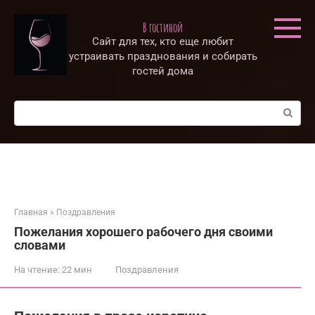
Перейти
к
В гостиной
контенту
Сайт для тех, кто еще любит
устраивать празднования и собирать
гостей дома
Поиск:
Главная
»
Поздравления
Пожелания хорошего рабочего дня своими
словами
На чтение:
22 мин
Поздравления