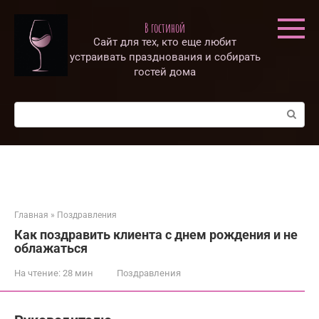
Перейти
к
В гостиной
контенту
Сайт для тех, кто еще любит
устраивать празднования и собирать
гостей дома
Поиск:
Главная
»
Поздравления
Как поздравить клиента с днем рождения и не
облажаться
На чтение:
28 мин
Поздравления