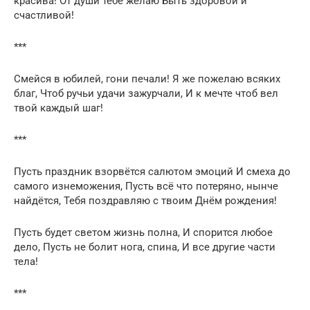
красива! От души тебе желаю Быть здоровой и
счастливой!
***
Смейся в юбилей, гони печали! Я же пожелаю всяких
благ, Чтоб ручьи удачи зажурчали, И к мечте чтоб вел
твой каждый шаг!
***
Пусть праздник взорвётся салютом эмоций И смеха до
самого изнеможения, Пусть всё что потеряно, нынче
найдётся, Тебя поздравляю с твоим Днём рождения!
Пусть будет светом жизнь полна, И спорится любое
дело, Пусть не болит нога, спина, И все другие части
тела!
***